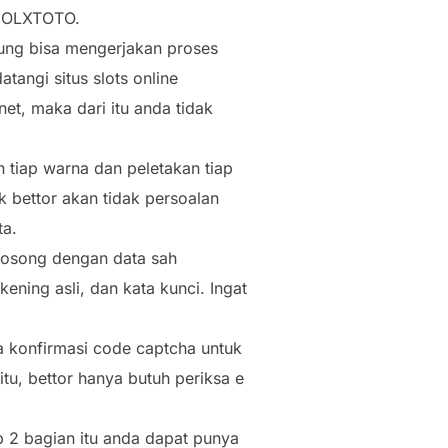
ts OLXTOTO.
sung bisa mengerjakan proses
tangi situs slots online
net, maka dari itu anda tidak
 tiap warna dan peletakan tiap
k bettor akan tidak persoalan
ta.
 kosong dengan data sah
ning asli, dan kata kunci. Ingat
ra konfirmasi code captcha untuk
itu, bettor hanya butuh periksa e
p 2 bagian itu anda dapat punya