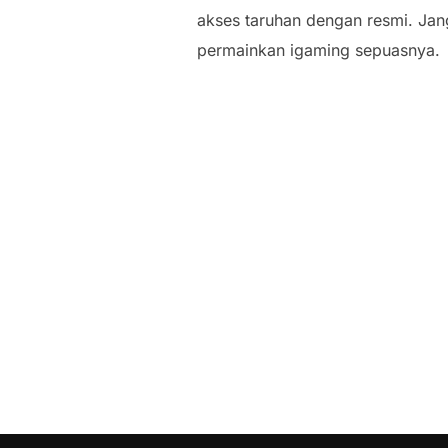
akses taruhan dengan resmi. Jang
permainkan igaming sepuasnya.