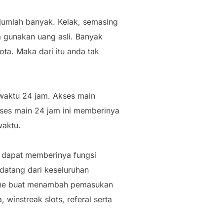
jumlah banyak. Kelak, semasing
a gunakan uang asli. Banyak
ta. Maka dari itu anda tak
waktu 24 jam. Akses main
kses main 24 jam ini memberinya
waktu.
O dapat memberinya fungsi
datang dari keseluruhan
line buat menambah pemasukan
instreak slots, referal serta