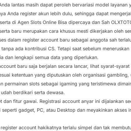
 Anda lantas masih dapat peroleh bervariasi model layanan y
a Anda register akun lebih dulu, sehingga dapat mengerj
serta di Agen Slots Online Bisa dipercaya dan Sah OLXTOT
serta baru merupakan cara khusus mesti dikerjakan oleh se
es dalam register account baru sebagai anggota sah terlal
tanpa ada kontribusi CS. Tetapi saat sebelum meneruskan p
ia dan lengkapi semua data yang diperlukan.
count baru saja berjalan secara lancar, lihat syarat-syarat 
suai ketentuan yang diputuskan oleh organisasi gambling, 
an permainan slots sebagai igaming yang teristimewa dimai
 udah berdikari serta dewasa.
dan fitur gawai. Registrasi account anyar ini dijalankan s
seperti gadget, PC, atau Desktop dan meyakinkan akses int
s register account hakikatnya terlalu simpel dan tak memb