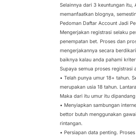
Selainnya dari 3 keuntungan itu,
memanfaatkan blognya, semestiny
Pedoman Daftar Account Jadi Pe
Mengerjakan registrasi selaku pe
penempatan bet. Proses dan pros
mengerjakannya secara berdikari 
baiknya kalau anda pahami kriter
Supaya semua proses registrasi ac
• Telah punya umur 18+ tahun. Se
merupakan usia 18 tahun. Lantar
Maka dari itu umur itu dipandang
• Menyiapkan sambungan internet 
bettor butuh menggunakan gawai 
rintangan.
• Persiapan data penting. Prose