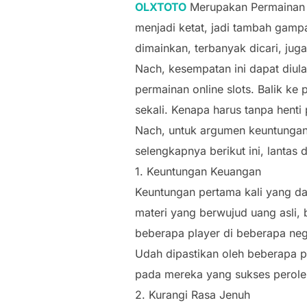
OLXTOTO
Merupakan Permainan ta
menjadi ketat, jadi tambah gampa
dimainkan, terbanyak dicari, juga
Nach, kesempatan ini dapat diul
permainan online slots. Balik k
sekali. Kenapa harus tanpa henti
Nach, untuk argumen keuntungann
selengkapnya berikut ini, lanta
1. Keuntungan Keuangan
Keuntungan pertama kali yang da
materi yang berwujud uang asli, 
beberapa player di beberapa neg
Udah dipastikan oleh beberapa pl
pada mereka yang sukses perole
2. Kurangi Rasa Jenuh