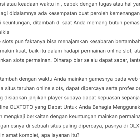
si atau keadaan waktu ini, capek dengan tugas atau hal yan
pa lagi didalamnya ada kesempatan buat peroleh kemenanga
 beri keuntungan, ditambah di saat Anda memang butuh pema
ikis
 slots pun faktanya bisa menajamkan kesabaran bertambah 
kin kuat, baik itu dalam hadapi permainan online slot, atau
an slots permainan. Diharap biar selalu dapat sabar, lant
bertambah dengan waktu Anda mainkan gamesnya pada web 
situs taruhan online slots, dapat dipercaya serta profesio
g disiapkan janjikan player supaya dapat kepuasan sepanj
Online OLXTOTO yang Dapat Untuk Anda Bahagia Mengguna
h mengkaji berkaitan dengan keuntungan mainkan permainan 
gamesnya di sebuah situs paling dipercaya, pasnya di OL
n amat komplet, apa layanan itu?