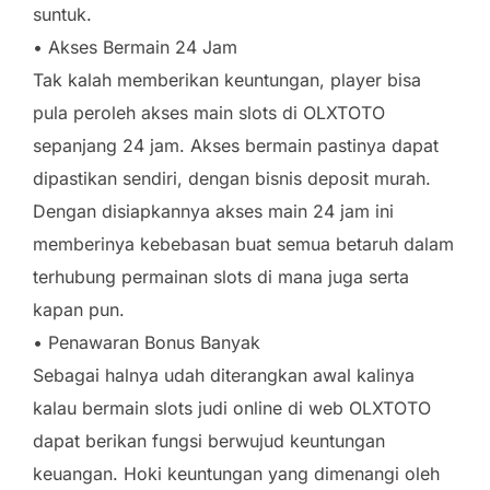
suntuk.
• Akses Bermain 24 Jam
Tak kalah memberikan keuntungan, player bisa
pula peroleh akses main slots di OLXTOTO
sepanjang 24 jam. Akses bermain pastinya dapat
dipastikan sendiri, dengan bisnis deposit murah.
Dengan disiapkannya akses main 24 jam ini
memberinya kebebasan buat semua betaruh dalam
terhubung permainan slots di mana juga serta
kapan pun.
• Penawaran Bonus Banyak
Sebagai halnya udah diterangkan awal kalinya
kalau bermain slots judi online di web OLXTOTO
dapat berikan fungsi berwujud keuntungan
keuangan. Hoki keuntungan yang dimenangi oleh