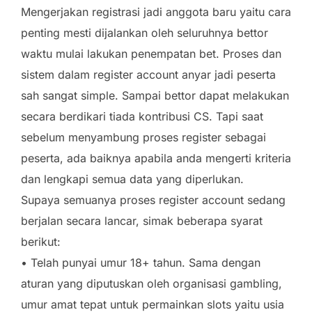
Mengerjakan registrasi jadi anggota baru yaitu cara
penting mesti dijalankan oleh seluruhnya bettor
waktu mulai lakukan penempatan bet. Proses dan
sistem dalam register account anyar jadi peserta
sah sangat simple. Sampai bettor dapat melakukan
secara berdikari tiada kontribusi CS. Tapi saat
sebelum menyambung proses register sebagai
peserta, ada baiknya apabila anda mengerti kriteria
dan lengkapi semua data yang diperlukan.
Supaya semuanya proses register account sedang
berjalan secara lancar, simak beberapa syarat
berikut:
• Telah punyai umur 18+ tahun. Sama dengan
aturan yang diputuskan oleh organisasi gambling,
umur amat tepat untuk permainkan slots yaitu usia