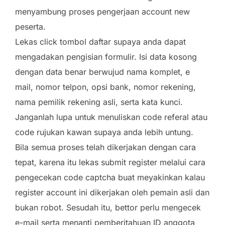
menyambung proses pengerjaan account new
peserta.
Lekas click tombol daftar supaya anda dapat
mengadakan pengisian formulir. Isi data kosong
dengan data benar berwujud nama komplet, e
mail, nomor telpon, opsi bank, nomor rekening,
nama pemilik rekening asli, serta kata kunci.
Janganlah lupa untuk menuliskan code referal atau
code rujukan kawan supaya anda lebih untung.
Bila semua proses telah dikerjakan dengan cara
tepat, karena itu lekas submit register melalui cara
pengecekan code captcha buat meyakinkan kalau
register account ini dikerjakan oleh pemain asli dan
bukan robot. Sesudah itu, bettor perlu mengecek
e-mail serta menanti pemberitahuan ID anggota