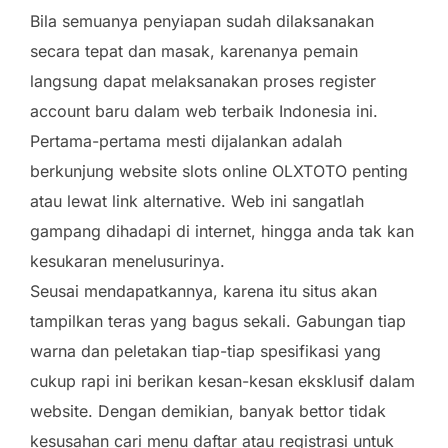
Bila semuanya penyiapan sudah dilaksanakan
secara tepat dan masak, karenanya pemain
langsung dapat melaksanakan proses register
account baru dalam web terbaik Indonesia ini.
Pertama-pertama mesti dijalankan adalah
berkunjung website slots online OLXTOTO penting
atau lewat link alternative. Web ini sangatlah
gampang dihadapi di internet, hingga anda tak kan
kesukaran menelusurinya.
Seusai mendapatkannya, karena itu situs akan
tampilkan teras yang bagus sekali. Gabungan tiap
warna dan peletakan tiap-tiap spesifikasi yang
cukup rapi ini berikan kesan-kesan eksklusif dalam
website. Dengan demikian, banyak bettor tidak
kesusahan cari menu daftar atau registrasi untuk