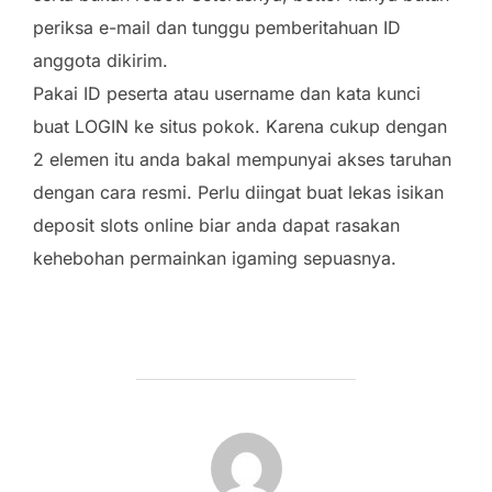
periksa e-mail dan tunggu pemberitahuan ID
anggota dikirim.
Pakai ID peserta atau username dan kata kunci
buat LOGIN ke situs pokok. Karena cukup dengan
2 elemen itu anda bakal mempunyai akses taruhan
dengan cara resmi. Perlu diingat buat lekas isikan
deposit slots online biar anda dapat rasakan
kehebohan permainkan igaming sepuasnya.
POST AUTHOR