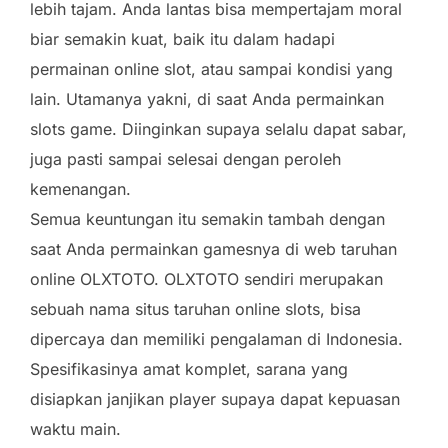
lebih tajam. Anda lantas bisa mempertajam moral
biar semakin kuat, baik itu dalam hadapi
permainan online slot, atau sampai kondisi yang
lain. Utamanya yakni, di saat Anda permainkan
slots game. Diinginkan supaya selalu dapat sabar,
juga pasti sampai selesai dengan peroleh
kemenangan.
Semua keuntungan itu semakin tambah dengan
saat Anda permainkan gamesnya di web taruhan
online OLXTOTO. OLXTOTO sendiri merupakan
sebuah nama situs taruhan online slots, bisa
dipercaya dan memiliki pengalaman di Indonesia.
Spesifikasinya amat komplet, sarana yang
disiapkan janjikan player supaya dapat kepuasan
waktu main.