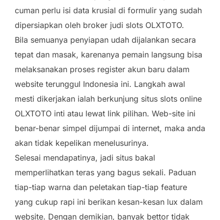
cuman perlu isi data krusial di formulir yang sudah
dipersiapkan oleh broker judi slots OLXTOTO.
Bila semuanya penyiapan udah dijalankan secara
tepat dan masak, karenanya pemain langsung bisa
melaksanakan proses register akun baru dalam
website terunggul Indonesia ini. Langkah awal
mesti dikerjakan ialah berkunjung situs slots online
OLXTOTO inti atau lewat link pilihan. Web-site ini
benar-benar simpel dijumpai di internet, maka anda
akan tidak kepelikan menelusurinya.
Selesai mendapatinya, jadi situs bakal
memperlihatkan teras yang bagus sekali. Paduan
tiap-tiap warna dan peletakan tiap-tiap feature
yang cukup rapi ini berikan kesan-kesan lux dalam
website. Dengan demikian, banyak bettor tidak