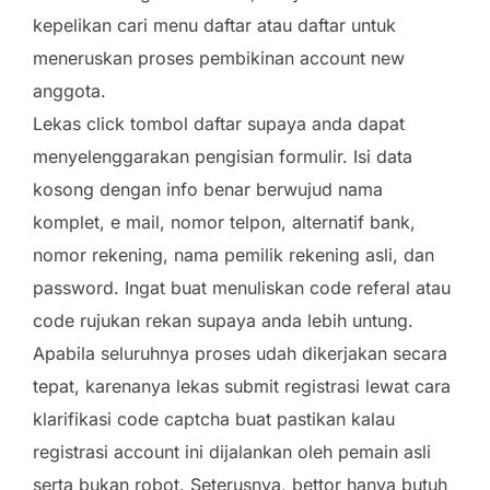
kepelikan cari menu daftar atau daftar untuk
meneruskan proses pembikinan account new
anggota.
Lekas click tombol daftar supaya anda dapat
menyelenggarakan pengisian formulir. Isi data
kosong dengan info benar berwujud nama
komplet, e mail, nomor telpon, alternatif bank,
nomor rekening, nama pemilik rekening asli, dan
password. Ingat buat menuliskan code referal atau
code rujukan rekan supaya anda lebih untung.
Apabila seluruhnya proses udah dikerjakan secara
tepat, karenanya lekas submit registrasi lewat cara
klarifikasi code captcha buat pastikan kalau
registrasi account ini dijalankan oleh pemain asli
serta bukan robot. Seterusnya, bettor hanya butuh