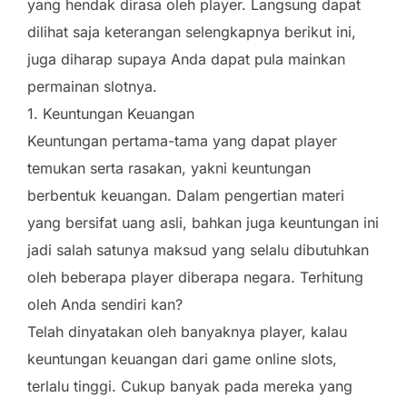
yang hendak dirasa oleh player. Langsung dapat
dilihat saja keterangan selengkapnya berikut ini,
juga diharap supaya Anda dapat pula mainkan
permainan slotnya.
1. Keuntungan Keuangan
Keuntungan pertama-tama yang dapat player
temukan serta rasakan, yakni keuntungan
berbentuk keuangan. Dalam pengertian materi
yang bersifat uang asli, bahkan juga keuntungan ini
jadi salah satunya maksud yang selalu dibutuhkan
oleh beberapa player diberapa negara. Terhitung
oleh Anda sendiri kan?
Telah dinyatakan oleh banyaknya player, kalau
keuntungan keuangan dari game online slots,
terlalu tinggi. Cukup banyak pada mereka yang