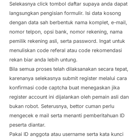
Selekasnya click tombol daftar supaya anda dapat
langsungkan pengisian formulir. Isi data kosong
dengan data sah berbentuk nama komplet, e-mail,
nomor telpon, opsi bank, nomor rekening, nama
pemilik rekening asli, serta password. Ingat untuk
menuliskan code referal atau code rekomendasi
rekan biar anda lebih untung.
Bila semua proses telah dilaksanakan secara tepat,
karenanya selekasnya submit register melalui cara
konfirmasi code captcha buat menegaskan jika
register account ini dijalankan oleh pemain asli dan
bukan robot. Seterusnya, bettor cuman perlu
mengecek e mail serta menanti pemberitahuan ID
peserta diantar.
Pakai ID anggota atau username serta kata kunci