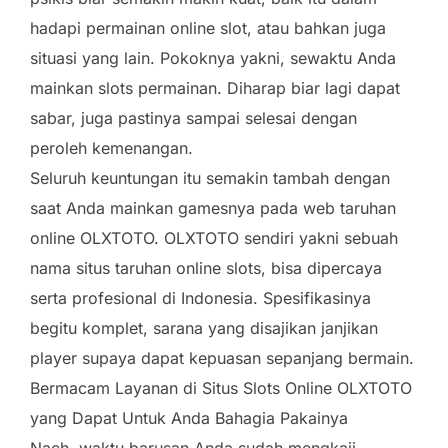
hadapi permainan online slot, atau bahkan juga
situasi yang lain. Pokoknya yakni, sewaktu Anda
mainkan slots permainan. Diharap biar lagi dapat
sabar, juga pastinya sampai selesai dengan
peroleh kemenangan.
Seluruh keuntungan itu semakin tambah dengan
saat Anda mainkan gamesnya pada web taruhan
online OLXTOTO. OLXTOTO sendiri yakni sebuah
nama situs taruhan online slots, bisa dipercaya
serta profesional di Indonesia. Spesifikasinya
begitu komplet, sarana yang disajikan janjikan
player supaya dapat kepuasan sepanjang bermain.
Bermacam Layanan di Situs Slots Online OLXTOTO
yang Dapat Untuk Anda Bahagia Pakainya
Nach, waktu barusan Anda sudah mengkaji