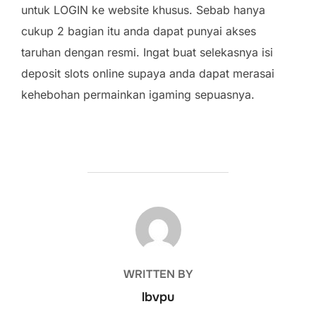
untuk LOGIN ke website khusus. Sebab hanya
cukup 2 bagian itu anda dapat punyai akses
taruhan dengan resmi. Ingat buat selekasnya isi
deposit slots online supaya anda dapat merasai
kehebohan permainkan igaming sepuasnya.
POST AUTHOR
WRITTEN BY
lbvpu