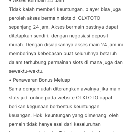
• Akses Bermain 24 Jam
Tidak kalah memberi keuntungan, player bisa juga
peroleh akses bermain slots di OLXTOTO
sepanjang 24 jam. Akses bermain pastinya dapat
ditetapkan sendiri, dengan negosiasi deposit
murah. Dengan disiapkannya akses main 24 jam ini
memberinya kebebasan buat seluruhnya betaruh
dalam terhubung permainan slots di mana juga dan
sewaktu-waktu.
• Penawaran Bonus Meluap
Sama dengan udah diterangkan awalnya jika main
slots judi online pada website OLXTOTO dapat
berikan kegunaan berbentuk keuntungan
keuangan. Hoki keuntungan yang dimenangi oleh
pemain tidak hanya asal dari keseluruhan