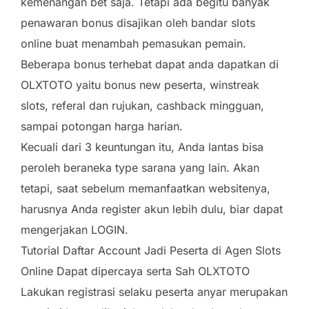
kemenangan bet saja. Tetapi ada begitu banyak
penawaran bonus disajikan oleh bandar slots
online buat menambah pemasukan pemain.
Beberapa bonus terhebat dapat anda dapatkan di
OLXTOTO yaitu bonus new peserta, winstreak
slots, referal dan rujukan, cashback mingguan,
sampai potongan harga harian.
Kecuali dari 3 keuntungan itu, Anda lantas bisa
peroleh beraneka type sarana yang lain. Akan
tetapi, saat sebelum memanfaatkan websitenya,
harusnya Anda register akun lebih dulu, biar dapat
mengerjakan LOGIN.
Tutorial Daftar Account Jadi Peserta di Agen Slots
Online Dapat dipercaya serta Sah OLXTOTO
Lakukan registrasi selaku peserta anyar merupakan