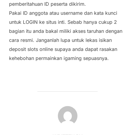
pemberitahuan ID peserta dikirim.
Pakai ID anggota atau username dan kata kunci
untuk LOGIN ke situs inti. Sebab hanya cukup 2
bagian itu anda bakal miliki akses taruhan dengan
cara resmi. Janganlah lupa untuk lekas isikan
deposit slots online supaya anda dapat rasakan
kehebohan permainkan igaming sepuasnya.
POST AUTHOR