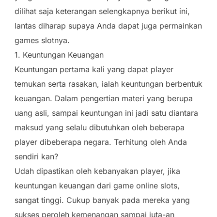
dilihat saja keterangan selengkapnya berikut ini,
lantas diharap supaya Anda dapat juga permainkan
games slotnya.
1. Keuntungan Keuangan
Keuntungan pertama kali yang dapat player
temukan serta rasakan, ialah keuntungan berbentuk
keuangan. Dalam pengertian materi yang berupa
uang asli, sampai keuntungan ini jadi satu diantara
maksud yang selalu dibutuhkan oleh beberapa
player dibeberapa negara. Terhitung oleh Anda
sendiri kan?
Udah dipastikan oleh kebanyakan player, jika
keuntungan keuangan dari game online slots,
sangat tinggi. Cukup banyak pada mereka yang
sukses peroleh kemenangan sampai juta-an