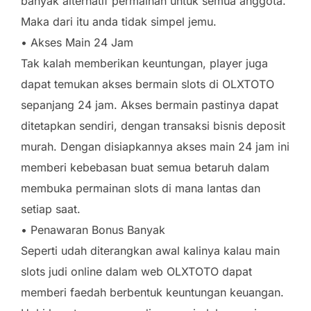
banyak alternatif permainan untuk semua anggota.
Maka dari itu anda tidak simpel jemu.
• Akses Main 24 Jam
Tak kalah memberikan keuntungan, player juga
dapat temukan akses bermain slots di OLXTOTO
sepanjang 24 jam. Akses bermain pastinya dapat
ditetapkan sendiri, dengan transaksi bisnis deposit
murah. Dengan disiapkannya akses main 24 jam ini
memberi kebebasan buat semua betaruh dalam
membuka permainan slots di mana lantas dan
setiap saat.
• Penawaran Bonus Banyak
Seperti udah diterangkan awal kalinya kalau main
slots judi online dalam web OLXTOTO dapat
memberi faedah berbentuk keuntungan keuangan.