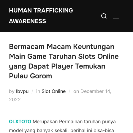
Skip
HUMAN TRAFFICKING
to
Search
TOGGLE
content
AWARENESS
for:
Bermacam Macam Keuntungan
Main Game Taruhan Slots Online
yang Dapat Player Temukan
Pulau Gorom
Posted
by
lbvpu
in
Slot Online
on
December 14,
on
2022
OLXTOTO
Merupakan Permainan taruhan punya
model yang banyak sekali, perihal ini bisa-bisa