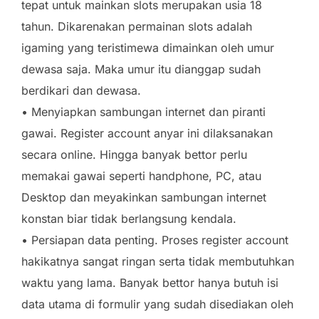
tepat untuk mainkan slots merupakan usia 18
tahun. Dikarenakan permainan slots adalah
igaming yang teristimewa dimainkan oleh umur
dewasa saja. Maka umur itu dianggap sudah
berdikari dan dewasa.
• Menyiapkan sambungan internet dan piranti
gawai. Register account anyar ini dilaksanakan
secara online. Hingga banyak bettor perlu
memakai gawai seperti handphone, PC, atau
Desktop dan meyakinkan sambungan internet
konstan biar tidak berlangsung kendala.
• Persiapan data penting. Proses register account
hakikatnya sangat ringan serta tidak membutuhkan
waktu yang lama. Banyak bettor hanya butuh isi
data utama di formulir yang sudah disediakan oleh