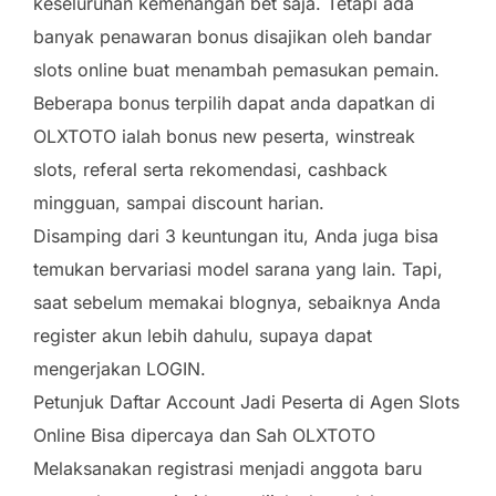
keseluruhan kemenangan bet saja. Tetapi ada
banyak penawaran bonus disajikan oleh bandar
slots online buat menambah pemasukan pemain.
Beberapa bonus terpilih dapat anda dapatkan di
OLXTOTO ialah bonus new peserta, winstreak
slots, referal serta rekomendasi, cashback
mingguan, sampai discount harian.
Disamping dari 3 keuntungan itu, Anda juga bisa
temukan bervariasi model sarana yang lain. Tapi,
saat sebelum memakai blognya, sebaiknya Anda
register akun lebih dahulu, supaya dapat
mengerjakan LOGIN.
Petunjuk Daftar Account Jadi Peserta di Agen Slots
Online Bisa dipercaya dan Sah OLXTOTO
Melaksanakan registrasi menjadi anggota baru