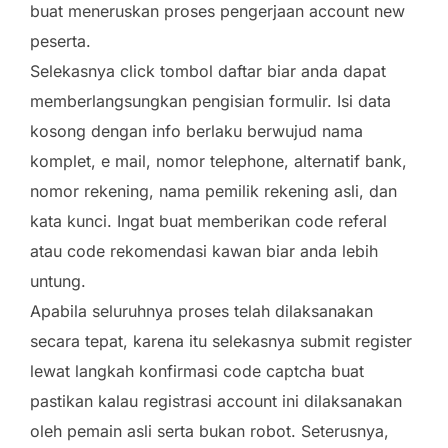
buat meneruskan proses pengerjaan account new
peserta.
Selekasnya click tombol daftar biar anda dapat
memberlangsungkan pengisian formulir. Isi data
kosong dengan info berlaku berwujud nama
komplet, e mail, nomor telephone, alternatif bank,
nomor rekening, nama pemilik rekening asli, dan
kata kunci. Ingat buat memberikan code referal
atau code rekomendasi kawan biar anda lebih
untung.
Apabila seluruhnya proses telah dilaksanakan
secara tepat, karena itu selekasnya submit register
lewat langkah konfirmasi code captcha buat
pastikan kalau registrasi account ini dilaksanakan
oleh pemain asli serta bukan robot. Seterusnya,