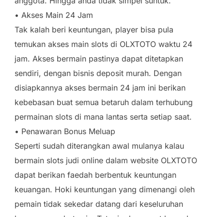
anggota. Hingga anda tidak simpel suntuk.
• Akses Main 24 Jam
Tak kalah beri keuntungan, player bisa pula
temukan akses main slots di OLXTOTO waktu 24
jam. Akses bermain pastinya dapat ditetapkan
sendiri, dengan bisnis deposit murah. Dengan
disiapkannya akses bermain 24 jam ini berikan
kebebasan buat semua betaruh dalam terhubung
permainan slots di mana lantas serta setiap saat.
• Penawaran Bonus Meluap
Seperti sudah diterangkan awal mulanya kalau
bermain slots judi online dalam website OLXTOTO
dapat berikan faedah berbentuk keuntungan
keuangan. Hoki keuntungan yang dimenangi oleh
pemain tidak sekedar datang dari keseluruhan