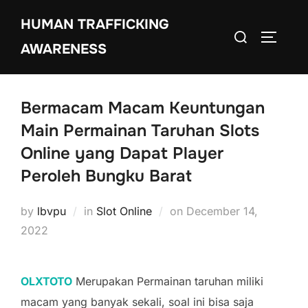
Skip
HUMAN TRAFFICKING
to
Search
TOGGLE
content
AWARENESS
for:
Bermacam Macam Keuntungan
Main Permainan Taruhan Slots
Online yang Dapat Player
Peroleh Bungku Barat
Posted
by
lbvpu
in
Slot Online
on
December 14,
on
2022
OLXTOTO
Merupakan Permainan taruhan miliki
macam yang banyak sekali, soal ini bisa saja