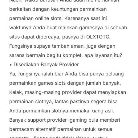
berkaitan dengan keuntungan permainkan
permainan online slots. Karenanya saat ini
waktunya Anda buat mainkan gamesnya di sebuah
situs dapat dipercaya, pasnya di OLXTOTO.
Fungsinya supaya tambah aman, juga dengan
sarana bermain begitu komplet, apa layanan itu?
• Disediakan Banyak Provider
Ya, fungsinya ialah biar Anda bisa punya peluang
permainkan games slots dengan jumlah banyak.
Kelak, masing-masing provider dapat menyiapkan
permainan slotnya, lantas pastinya segera bisa
Anda permainkan slotnya memakai uang asli.
Banyak support provider igaming pula memberi
bermacam alternatif permainan untuk semua