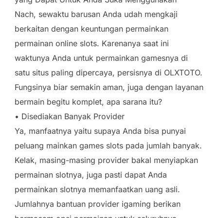
Nach, sewaktu barusan Anda udah mengkaji
berkaitan dengan keuntungan permainkan
permainan online slots. Karenanya saat ini
waktunya Anda untuk permainkan gamesnya di
satu situs paling dipercaya, persisnya di OLXTOTO.
Fungsinya biar semakin aman, juga dengan layanan
bermain begitu komplet, apa sarana itu?
• Disediakan Banyak Provider
Ya, manfaatnya yaitu supaya Anda bisa punyai
peluang mainkan games slots pada jumlah banyak.
Kelak, masing-masing provider bakal menyiapkan
permainan slotnya, juga pasti dapat Anda
permainkan slotnya memanfaatkan uang asli.
Jumlahnya bantuan provider igaming berikan