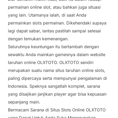
permainan online slot, atau bahkan juga situasi
yang lain. Utamanya ialah, di saat Anda
permainkan slots permainan. Dikehendaki supaya
lagi dapat sabar, lantas pastilah sampai selesai
dengan temukan kemenangan.
Seluruhnya keuntungan itu bertambah dengan
sewaktu Anda mainkan gamesnya dalam website
taruhan online OLXTOTO. OLXTOTO sendiri
merupakan suatu nama situs taruhan online slots,
paling dipercaya serta mempunyai pengalaman di
Indonesia. Speknya sangatlah komplet, sarana
yang disajikan janjikan player agar bisa kepuasan
sepanjang main.
Bermacam Sarana di Situs Slots Online OLXTOTO
yang Dapat Untuk Anda Suka Menggunakan