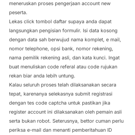
meneruskan proses pengerjaan account new
peserta.
Lekas click tombol daftar supaya anda dapat
langsungkan pengisian formulir. Isi data kosong
dengan data sah berwujud nama komplet, e mail,
nomor telephone, opsi bank, nomor rekening,
nama pemilik rekening asli, dan kata kunci. Ingat
buat menuliskan code referal atau code rujukan
rekan biar anda lebih untung.
Kalau seluruh proses telah dilaksanakan secara
tepat, karenanya selekasnya submit registrasi
dengan tes code captcha untuk pastikan jika
register account ini dilaksanakan oleh pemain asli
serta bukan robot. Seterusnya, bettor cuman perlu
periksa e-mail dan menanti pemberitahuan ID