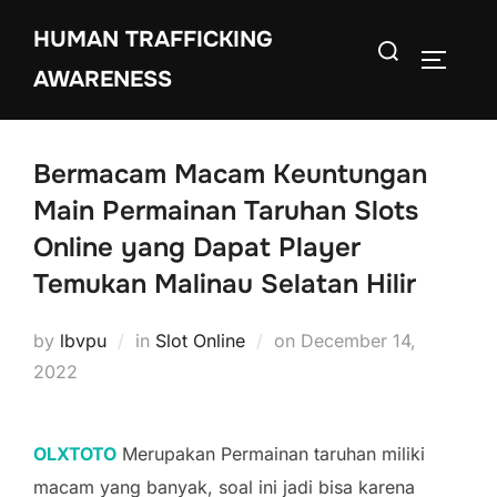
Skip
HUMAN TRAFFICKING
Search
to
TOGGLE
for:
content
AWARENESS
Bermacam Macam Keuntungan
Main Permainan Taruhan Slots
Online yang Dapat Player
Temukan Malinau Selatan Hilir
Posted
by
lbvpu
in
Slot Online
on
December 14,
on
2022
OLXTOTO
Merupakan Permainan taruhan miliki
macam yang banyak, soal ini jadi bisa karena