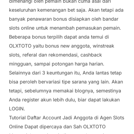
dimenangi oleh pemain bukan cuma asal dari
keseluruhan kemenangan bet saja. Akan tetapi ada
banyak penawaran bonus disiapkan oleh bandar
slots online untuk menambah pemasukan pemain.
Beberapa bonus terpilih dapat anda temui di
OLXTOTO yaitu bonus new anggota, winstreak
slots, referal dan rekomendasi, cashback
mingguan, sampai potongan harga harian.
Selainnya dari 3 keuntungan itu, Anda lantas tetap
bisa peroleh bervariasi tipe sarana yang lain. Akan
tetapi, sebelumnya memakai blognya, semestinya
Anda register akun lebih dulu, biar dapat lakukan
LOGIN.
Tutorial Daftar Account Jadi Anggota di Agen Slots
Online Dapat dipercaya dan Sah OLXTOTO