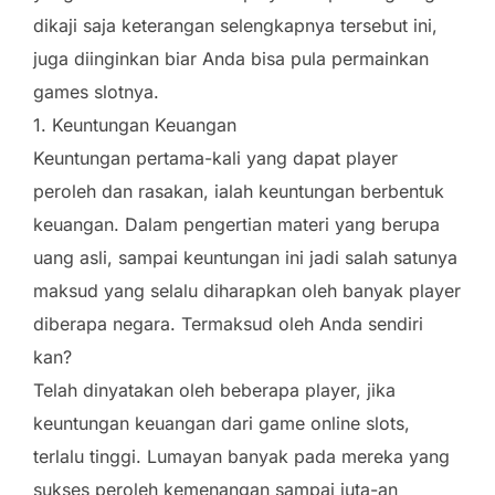
dikaji saja keterangan selengkapnya tersebut ini,
juga diinginkan biar Anda bisa pula permainkan
games slotnya.
1. Keuntungan Keuangan
Keuntungan pertama-kali yang dapat player
peroleh dan rasakan, ialah keuntungan berbentuk
keuangan. Dalam pengertian materi yang berupa
uang asli, sampai keuntungan ini jadi salah satunya
maksud yang selalu diharapkan oleh banyak player
diberapa negara. Termaksud oleh Anda sendiri
kan?
Telah dinyatakan oleh beberapa player, jika
keuntungan keuangan dari game online slots,
terlalu tinggi. Lumayan banyak pada mereka yang
sukses peroleh kemenangan sampai juta-an