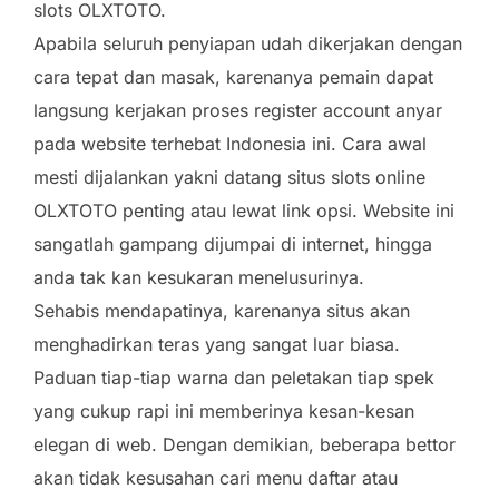
slots OLXTOTO.
Apabila seluruh penyiapan udah dikerjakan dengan
cara tepat dan masak, karenanya pemain dapat
langsung kerjakan proses register account anyar
pada website terhebat Indonesia ini. Cara awal
mesti dijalankan yakni datang situs slots online
OLXTOTO penting atau lewat link opsi. Website ini
sangatlah gampang dijumpai di internet, hingga
anda tak kan kesukaran menelusurinya.
Sehabis mendapatinya, karenanya situs akan
menghadirkan teras yang sangat luar biasa.
Paduan tiap-tiap warna dan peletakan tiap spek
yang cukup rapi ini memberinya kesan-kesan
elegan di web. Dengan demikian, beberapa bettor
akan tidak kesusahan cari menu daftar atau