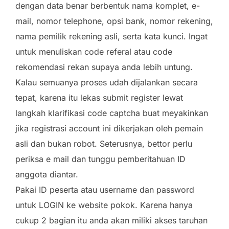
dengan data benar berbentuk nama komplet, e-
mail, nomor telephone, opsi bank, nomor rekening,
nama pemilik rekening asli, serta kata kunci. Ingat
untuk menuliskan code referal atau code
rekomendasi rekan supaya anda lebih untung.
Kalau semuanya proses udah dijalankan secara
tepat, karena itu lekas submit register lewat
langkah klarifikasi code captcha buat meyakinkan
jika registrasi account ini dikerjakan oleh pemain
asli dan bukan robot. Seterusnya, bettor perlu
periksa e mail dan tunggu pemberitahuan ID
anggota diantar.
Pakai ID peserta atau username dan password
untuk LOGIN ke website pokok. Karena hanya
cukup 2 bagian itu anda akan miliki akses taruhan