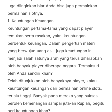
juga diinginkan biar Anda bisa juga permainkan
permainan slotnya.
1. Keuntungan Keuangan
Keuntungan pertama-tama yang dapat player
temukan serta rasakan, yakni keuntungan
berbentuk keuangan. Dalam pengertian materi
yang berwujud uang asli, juga keuntungan ini
menjadi salah satunya arah yang terus diharapkan
oleh banyak player diberapa negara. Termaksud
oleh Anda sendiri khan?
Telah ditunjukkan oleh banyaknya player, kalau
keuntungan keuangan dari permainan online slots,
terlalu tinggi. Banyak pada mereka yang sukses
peroleh kemenangan sampai juta-an Rupiah, begitu
beri keuntungan khan?