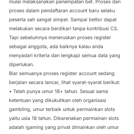
mulai melaksanakan penempatan bet. Proses dan
proses dalam pendaftaran account baru selaku
peserta sah sangat simpel. Sampai bettor dapat
melakukan secara berdikari tanpa kontribusi CS.
Tapi sebelumnya meneruskan proses register
sebagai anggota, ada baiknya kalau anda
menyadari kriteria dan lengkapi semua data yang
diperlukan.
Biar semuanya proses register account sedang
berjalan secara lancar, lihat syarat-syarat berikut:
• Telah punya umur 18+ tahun. Sesuai sama
ketentuan yang dikukuhkan oleh organisasi
gambling, umur terbaik untuk permainkan slots
yaitu usia 18 tahun. Dikarenakan permainan slots
adalah igaming yang privat dimainkan oleh umur