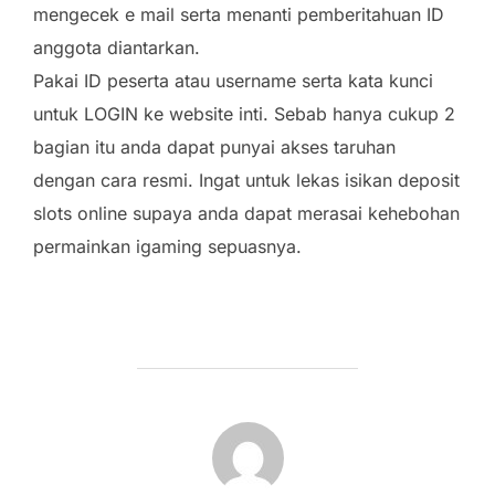
mengecek e mail serta menanti pemberitahuan ID
anggota diantarkan.
Pakai ID peserta atau username serta kata kunci
untuk LOGIN ke website inti. Sebab hanya cukup 2
bagian itu anda dapat punyai akses taruhan
dengan cara resmi. Ingat untuk lekas isikan deposit
slots online supaya anda dapat merasai kehebohan
permainkan igaming sepuasnya.
POST AUTHOR