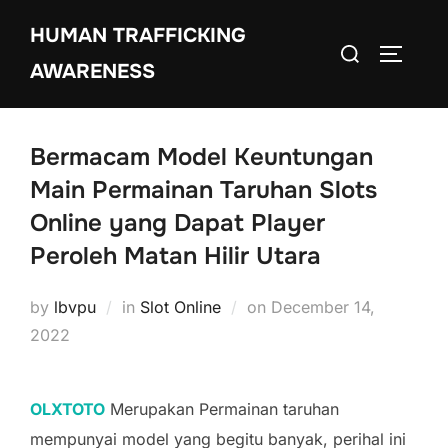
Skip
HUMAN TRAFFICKING
to
Search
TOGGLE
content
AWARENESS
for:
Bermacam Model Keuntungan
Main Permainan Taruhan Slots
Online yang Dapat Player
Peroleh Matan Hilir Utara
Posted
by
lbvpu
in
Slot Online
on
December 14,
on
2022
OLXTOTO
Merupakan Permainan taruhan
mempunyai model yang begitu banyak, perihal ini