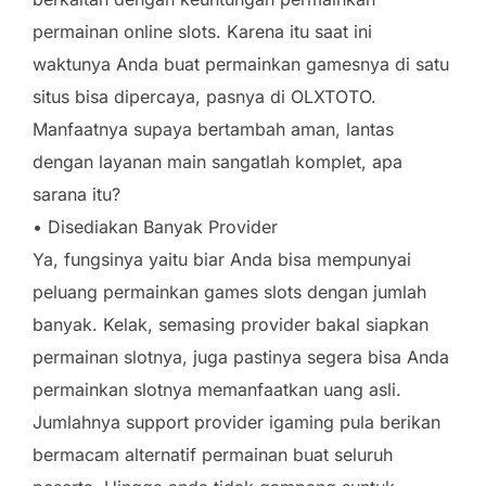
permainan online slots. Karena itu saat ini
waktunya Anda buat permainkan gamesnya di satu
situs bisa dipercaya, pasnya di OLXTOTO.
Manfaatnya supaya bertambah aman, lantas
dengan layanan main sangatlah komplet, apa
sarana itu?
• Disediakan Banyak Provider
Ya, fungsinya yaitu biar Anda bisa mempunyai
peluang permainkan games slots dengan jumlah
banyak. Kelak, semasing provider bakal siapkan
permainan slotnya, juga pastinya segera bisa Anda
permainkan slotnya memanfaatkan uang asli.
Jumlahnya support provider igaming pula berikan
bermacam alternatif permainan buat seluruh