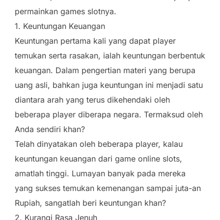
permainkan games slotnya.
1. Keuntungan Keuangan
Keuntungan pertama kali yang dapat player
temukan serta rasakan, ialah keuntungan berbentuk
keuangan. Dalam pengertian materi yang berupa
uang asli, bahkan juga keuntungan ini menjadi satu
diantara arah yang terus dikehendaki oleh
beberapa player diberapa negara. Termaksud oleh
Anda sendiri khan?
Telah dinyatakan oleh beberapa player, kalau
keuntungan keuangan dari game online slots,
amatlah tinggi. Lumayan banyak pada mereka
yang sukses temukan kemenangan sampai juta-an
Rupiah, sangatlah beri keuntungan khan?
2. Kurangi Rasa Jenuh