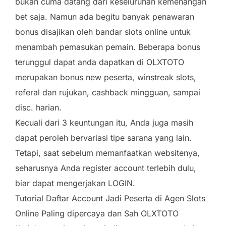
bukan cuma datang dari keseluruhan kemenangan
bet saja. Namun ada begitu banyak penawaran
bonus disajikan oleh bandar slots online untuk
menambah pemasukan pemain. Beberapa bonus
terunggul dapat anda dapatkan di OLXTOTO
merupakan bonus new peserta, winstreak slots,
referal dan rujukan, cashback mingguan, sampai
disc. harian.
Kecuali dari 3 keuntungan itu, Anda juga masih
dapat peroleh bervariasi tipe sarana yang lain.
Tetapi, saat sebelum memanfaatkan websitenya,
seharusnya Anda register account terlebih dulu,
biar dapat mengerjakan LOGIN.
Tutorial Daftar Account Jadi Peserta di Agen Slots
Online Paling dipercaya dan Sah OLXTOTO