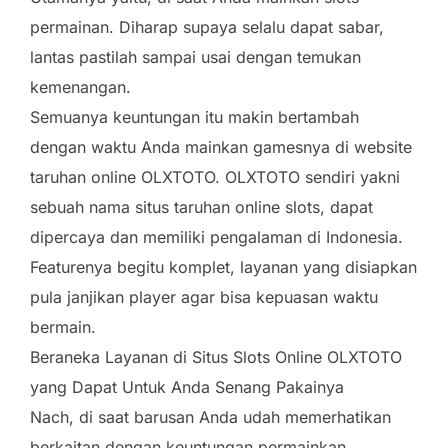
permainan. Diharap supaya selalu dapat sabar,
lantas pastilah sampai usai dengan temukan
kemenangan.
Semuanya keuntungan itu makin bertambah
dengan waktu Anda mainkan gamesnya di website
taruhan online OLXTOTO. OLXTOTO sendiri yakni
sebuah nama situs taruhan online slots, dapat
dipercaya dan memiliki pengalaman di Indonesia.
Featurenya begitu komplet, layanan yang disiapkan
pula janjikan player agar bisa kepuasan waktu
bermain.
Beraneka Layanan di Situs Slots Online OLXTOTO
yang Dapat Untuk Anda Senang Pakainya
Nach, di saat barusan Anda udah memerhatikan
berkaitan dengan keuntungan permainkan