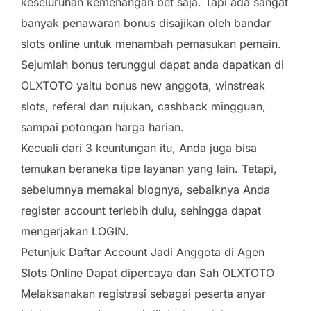
keseluruhan kemenangan bet saja. Tapi ada sangat
banyak penawaran bonus disajikan oleh bandar
slots online untuk menambah pemasukan pemain.
Sejumlah bonus terunggul dapat anda dapatkan di
OLXTOTO yaitu bonus new anggota, winstreak
slots, referal dan rujukan, cashback mingguan,
sampai potongan harga harian.
Kecuali dari 3 keuntungan itu, Anda juga bisa
temukan beraneka tipe layanan yang lain. Tetapi,
sebelumnya memakai blognya, sebaiknya Anda
register account terlebih dulu, sehingga dapat
mengerjakan LOGIN.
Petunjuk Daftar Account Jadi Anggota di Agen
Slots Online Dapat dipercaya dan Sah OLXTOTO
Melaksanakan registrasi sebagai peserta anyar