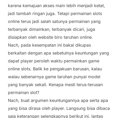
karena kemajuan akses main lebih menjadi ketat,
jadi tambah ringan juga. Tetapi permainan slots
online terus jadi salah satunya permainan yang
terbanyak dimainkan, terbanyak dicari, juga
disiapkan oleh website biro taruhan online.
Nach, pada kesempatan ini bakal dikupas
berkaitan dengan apa sebetulnya keuntungan yang
dapat player peroleh waktu permainkan game
online slots. Balik ke pengakuan barusan, kalau
walau sebenarnya game taruhan punyai model
yang banyak sekali. Kenapa mesti terus-terusan
permainan slot?
Nach, buat argumen keuntungannya apa serta apa
yang bisa dirasa oleh player. Langsung bisa dibaca
saja keterangan selengkapnya berikut ini, lantas