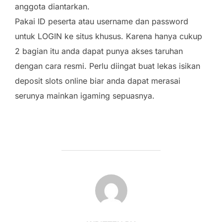
anggota diantarkan.
Pakai ID peserta atau username dan password
untuk LOGIN ke situs khusus. Karena hanya cukup
2 bagian itu anda dapat punya akses taruhan
dengan cara resmi. Perlu diingat buat lekas isikan
deposit slots online biar anda dapat merasai
serunya mainkan igaming sepuasnya.
POST AUTHOR