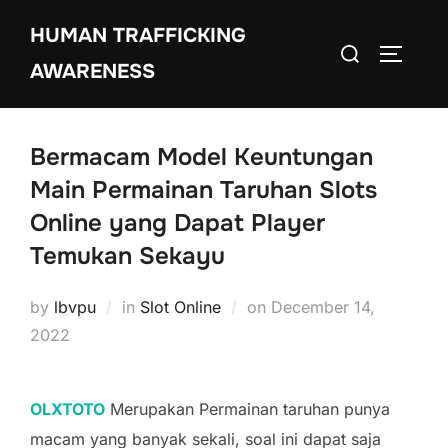
Skip
HUMAN TRAFFICKING
to
Search
TOGGLE
content
AWARENESS
for:
Bermacam Model Keuntungan
Main Permainan Taruhan Slots
Online yang Dapat Player
Temukan Sekayu
Posted
by
lbvpu
in
Slot Online
on
December 14,
on
2022
OLXTOTO
Merupakan Permainan taruhan punya
macam yang banyak sekali, soal ini dapat saja