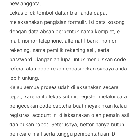
new anggota.
Lekas click tombol daftar biar anda dapat
melaksanakan pengisian formulir. Isi data kosong
dengan data absah berbentuk nama komplet, e
mail, nomor telephone, alternatif bank, nomor
rekening, nama pemilik rekening asli, serta
password. Janganlah lupa untuk menuliskan code
referal atau code rekomendasi rekan supaya anda
lebih untung.
Kalau semua proses udah dilaksanakan secara
tepat, karena itu lekas submit register melalui cara
pengecekan code captcha buat meyakinkan kalau
registrasi account ini dilaksanakan oleh pemain asli
dan bukan robot. Seterusnya, bettor hanya butuh
periksa e mail serta tunggu pemberitahuan ID