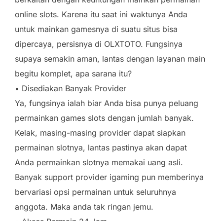
online slots. Karena itu saat ini waktunya Anda
untuk mainkan gamesnya di suatu situs bisa
dipercaya, persisnya di OLXTOTO. Fungsinya
supaya semakin aman, lantas dengan layanan main
begitu komplet, apa sarana itu?
• Disediakan Banyak Provider
Ya, fungsinya ialah biar Anda bisa punya peluang
permainkan games slots dengan jumlah banyak.
Kelak, masing-masing provider dapat siapkan
permainan slotnya, lantas pastinya akan dapat
Anda permainkan slotnya memakai uang asli.
Banyak support provider igaming pun memberinya
bervariasi opsi permainan untuk seluruhnya
anggota. Maka anda tak ringan jemu.