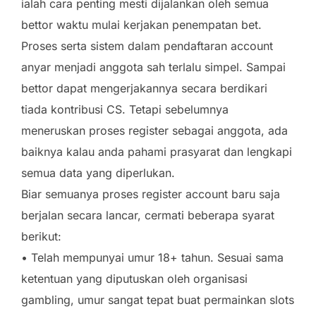
ialah cara penting mesti dijalankan oleh semua
bettor waktu mulai kerjakan penempatan bet.
Proses serta sistem dalam pendaftaran account
anyar menjadi anggota sah terlalu simpel. Sampai
bettor dapat mengerjakannya secara berdikari
tiada kontribusi CS. Tetapi sebelumnya
meneruskan proses register sebagai anggota, ada
baiknya kalau anda pahami prasyarat dan lengkapi
semua data yang diperlukan.
Biar semuanya proses register account baru saja
berjalan secara lancar, cermati beberapa syarat
berikut:
• Telah mempunyai umur 18+ tahun. Sesuai sama
ketentuan yang diputuskan oleh organisasi
gambling, umur sangat tepat buat permainkan slots