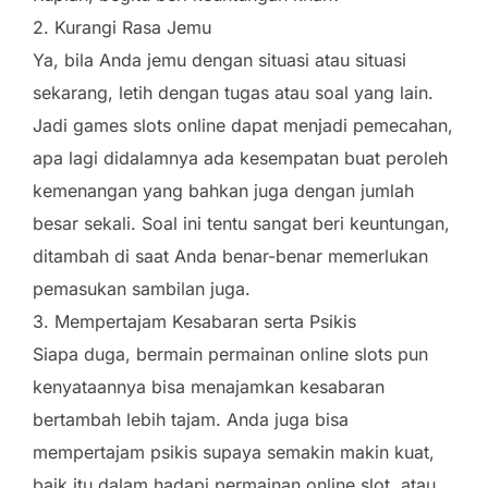
2. Kurangi Rasa Jemu
Ya, bila Anda jemu dengan situasi atau situasi
sekarang, letih dengan tugas atau soal yang lain.
Jadi games slots online dapat menjadi pemecahan,
apa lagi didalamnya ada kesempatan buat peroleh
kemenangan yang bahkan juga dengan jumlah
besar sekali. Soal ini tentu sangat beri keuntungan,
ditambah di saat Anda benar-benar memerlukan
pemasukan sambilan juga.
3. Mempertajam Kesabaran serta Psikis
Siapa duga, bermain permainan online slots pun
kenyataannya bisa menajamkan kesabaran
bertambah lebih tajam. Anda juga bisa
mempertajam psikis supaya semakin makin kuat,
baik itu dalam hadapi permainan online slot, atau