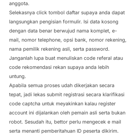
anggota.
Selekasnya click tombol daftar supaya anda dapat
langsungkan pengisian formulir. Isi data kosong
dengan data benar berwujud nama komplet, e-
mail, nomor telephone, opsi bank, nomor rekening,
nama pemilik rekening asli, serta password.
Janganlah lupa buat menuliskan code referal atau
code rekomendasi rekan supaya anda lebih
untung.
Apabila semua proses udah dikerjakan secara
tepat, jadi lekas submit registrasi secara klarifikasi
code captcha untuk meyakinkan kalau register
account ini dijalankan oleh pemain asli serta bukan
robot. Sesudah itu, bettor perlu mengecek e mail
serta menanti pemberitahuan ID peserta dikirim.