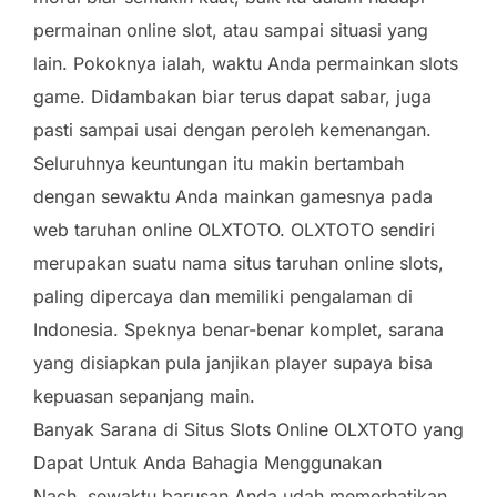
permainan online slot, atau sampai situasi yang
lain. Pokoknya ialah, waktu Anda permainkan slots
game. Didambakan biar terus dapat sabar, juga
pasti sampai usai dengan peroleh kemenangan.
Seluruhnya keuntungan itu makin bertambah
dengan sewaktu Anda mainkan gamesnya pada
web taruhan online OLXTOTO. OLXTOTO sendiri
merupakan suatu nama situs taruhan online slots,
paling dipercaya dan memiliki pengalaman di
Indonesia. Speknya benar-benar komplet, sarana
yang disiapkan pula janjikan player supaya bisa
kepuasan sepanjang main.
Banyak Sarana di Situs Slots Online OLXTOTO yang
Dapat Untuk Anda Bahagia Menggunakan
Nach, sewaktu barusan Anda udah memerhatikan