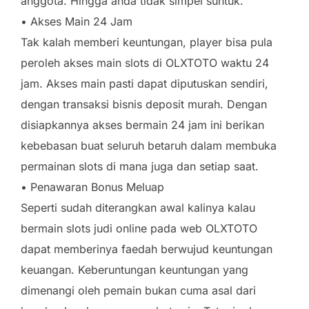
anggota. Hingga anda tidak simpel suntuk.
• Akses Main 24 Jam
Tak kalah memberi keuntungan, player bisa pula
peroleh akses main slots di OLXTOTO waktu 24
jam. Akses main pasti dapat diputuskan sendiri,
dengan transaksi bisnis deposit murah. Dengan
disiapkannya akses bermain 24 jam ini berikan
kebebasan buat seluruh betaruh dalam membuka
permainan slots di mana juga dan setiap saat.
• Penawaran Bonus Meluap
Seperti sudah diterangkan awal kalinya kalau
bermain slots judi online pada web OLXTOTO
dapat memberinya faedah berwujud keuntungan
keuangan. Keberuntungan keuntungan yang
dimenangi oleh pemain bukan cuma asal dari