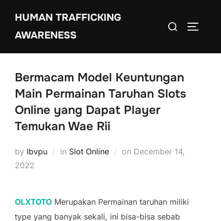
Skip
HUMAN TRAFFICKING
to
Search
TOGGLE
content
AWARENESS
for:
Bermacam Model Keuntungan
Main Permainan Taruhan Slots
Online yang Dapat Player
Temukan Wae Rii
Posted
by
lbvpu
in
Slot Online
on
December 14,
on
2022
OLXTOTO
Merupakan Permainan taruhan miliki
type yang banyak sekali, ini bisa-bisa sebab