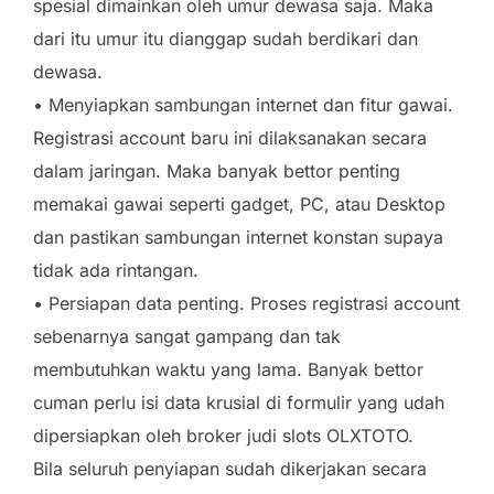
spesial dimainkan oleh umur dewasa saja. Maka
dari itu umur itu dianggap sudah berdikari dan
dewasa.
• Menyiapkan sambungan internet dan fitur gawai.
Registrasi account baru ini dilaksanakan secara
dalam jaringan. Maka banyak bettor penting
memakai gawai seperti gadget, PC, atau Desktop
dan pastikan sambungan internet konstan supaya
tidak ada rintangan.
• Persiapan data penting. Proses registrasi account
sebenarnya sangat gampang dan tak
membutuhkan waktu yang lama. Banyak bettor
cuman perlu isi data krusial di formulir yang udah
dipersiapkan oleh broker judi slots OLXTOTO.
Bila seluruh penyiapan sudah dikerjakan secara