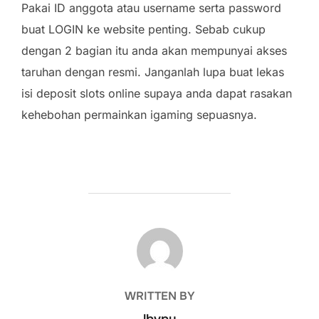
Pakai ID anggota atau username serta password
buat LOGIN ke website penting. Sebab cukup
dengan 2 bagian itu anda akan mempunyai akses
taruhan dengan resmi. Janganlah lupa buat lekas
isi deposit slots online supaya anda dapat rasakan
kehebohan permainkan igaming sepuasnya.
POST AUTHOR
WRITTEN BY
lbvpu