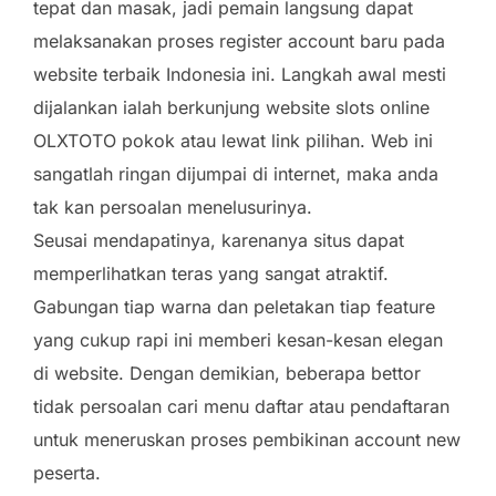
tepat dan masak, jadi pemain langsung dapat
melaksanakan proses register account baru pada
website terbaik Indonesia ini. Langkah awal mesti
dijalankan ialah berkunjung website slots online
OLXTOTO pokok atau lewat link pilihan. Web ini
sangatlah ringan dijumpai di internet, maka anda
tak kan persoalan menelusurinya.
Seusai mendapatinya, karenanya situs dapat
memperlihatkan teras yang sangat atraktif.
Gabungan tiap warna dan peletakan tiap feature
yang cukup rapi ini memberi kesan-kesan elegan
di website. Dengan demikian, beberapa bettor
tidak persoalan cari menu daftar atau pendaftaran
untuk meneruskan proses pembikinan account new
peserta.