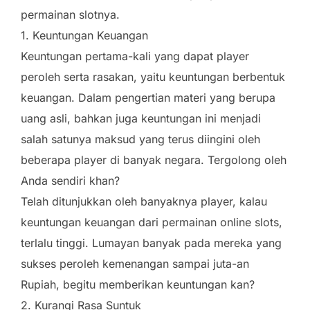
permainan slotnya.
1. Keuntungan Keuangan
Keuntungan pertama-kali yang dapat player
peroleh serta rasakan, yaitu keuntungan berbentuk
keuangan. Dalam pengertian materi yang berupa
uang asli, bahkan juga keuntungan ini menjadi
salah satunya maksud yang terus diingini oleh
beberapa player di banyak negara. Tergolong oleh
Anda sendiri khan?
Telah ditunjukkan oleh banyaknya player, kalau
keuntungan keuangan dari permainan online slots,
terlalu tinggi. Lumayan banyak pada mereka yang
sukses peroleh kemenangan sampai juta-an
Rupiah, begitu memberikan keuntungan kan?
2. Kurangi Rasa Suntuk