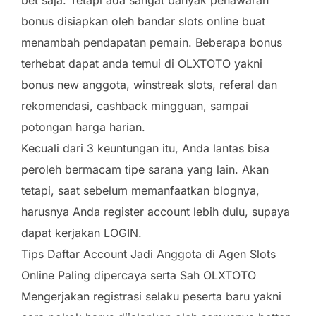
bet saja. Tetapi ada sangat banyak penawaran
bonus disiapkan oleh bandar slots online buat
menambah pendapatan pemain. Beberapa bonus
terhebat dapat anda temui di OLXTOTO yakni
bonus new anggota, winstreak slots, referal dan
rekomendasi, cashback mingguan, sampai
potongan harga harian.
Kecuali dari 3 keuntungan itu, Anda lantas bisa
peroleh bermacam tipe sarana yang lain. Akan
tetapi, saat sebelum memanfaatkan blognya,
harusnya Anda register account lebih dulu, supaya
dapat kerjakan LOGIN.
Tips Daftar Account Jadi Anggota di Agen Slots
Online Paling dipercaya serta Sah OLXTOTO
Mengerjakan registrasi selaku peserta baru yakni