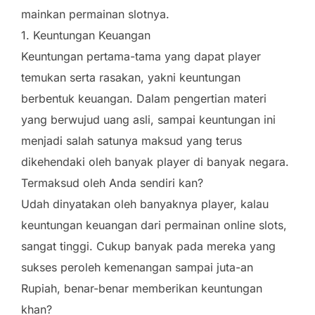
mainkan permainan slotnya.
1. Keuntungan Keuangan
Keuntungan pertama-tama yang dapat player
temukan serta rasakan, yakni keuntungan
berbentuk keuangan. Dalam pengertian materi
yang berwujud uang asli, sampai keuntungan ini
menjadi salah satunya maksud yang terus
dikehendaki oleh banyak player di banyak negara.
Termaksud oleh Anda sendiri kan?
Udah dinyatakan oleh banyaknya player, kalau
keuntungan keuangan dari permainan online slots,
sangat tinggi. Cukup banyak pada mereka yang
sukses peroleh kemenangan sampai juta-an
Rupiah, benar-benar memberikan keuntungan
khan?