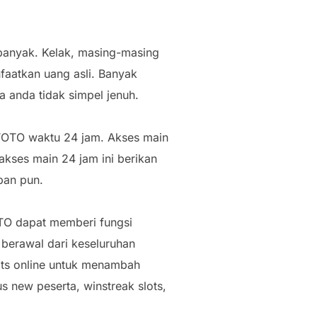
banyak. Kelak, masing-masing
faatkan uang asli. Banyak
 anda tidak simpel jenuh.
XTOTO waktu 24 jam. Akses main
akses main 24 jam ini berikan
pan pun.
OTO dapat memberi fungsi
berawal dari keseluruhan
ots online untuk menambah
new peserta, winstreak slots,