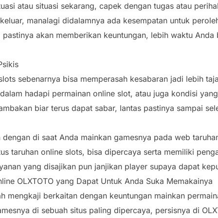
uasi atau situasi sekarang, capek dengan tugas atau perih
lan keluar, manalagi didalamnya ada kesempatan untuk pero
ini pastinya akan memberikan keuntungan, lebih waktu And
sikis
 slots sebenarnya bisa memperasah kesabaran jadi lebih ta
u dalam hadapi permainan online slot, atau juga kondisi yan
ambakan biar terus dapat sabar, lantas pastinya sampai se
h dengan di saat Anda mainkan gamesnya pada web taruh
us taruhan online slots, bisa dipercaya serta memiliki peng
ayanan yang disajikan pun janjikan player supaya dapat ke
 Online OLXTOTO yang Dapat Untuk Anda Suka Memakainya
 mengkaji berkaitan dengan keuntungan mainkan permainan o
esnya di sebuah situs paling dipercaya, persisnya di OL