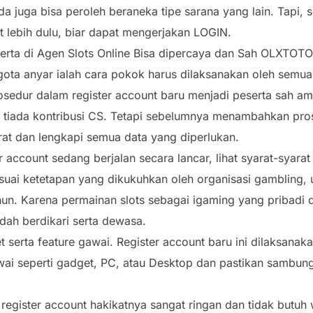
nda juga bisa peroleh beraneka tipe sarana yang lain. Tapi
t lebih dulu, biar dapat mengerjakan LOGIN.
serta di Agen Slots Online Bisa dipercaya dan Sah OLXTOTO
gota anyar ialah cara pokok harus dilaksanakan oleh semua
osedur dalam register account baru menjadi peserta sah ama
 tiada kontribusi CS. Tetapi sebelumnya menambahkan pros
rat dan lengkapi semua data yang diperlukan.
account sedang berjalan secara lancar, lihat syarat-syarat 
esuai ketetapan yang dikukuhkan oleh organisasi gambling, 
tahun. Karena permainan slots sebagai igaming yang pribad
dah berdikari serta dewasa.
serta feature gawai. Register account baru ini dilaksanak
ai seperti gadget, PC, atau Desktop dan pastikan sambunga
 register account hakikatnya sangat ringan dan tidak butuh