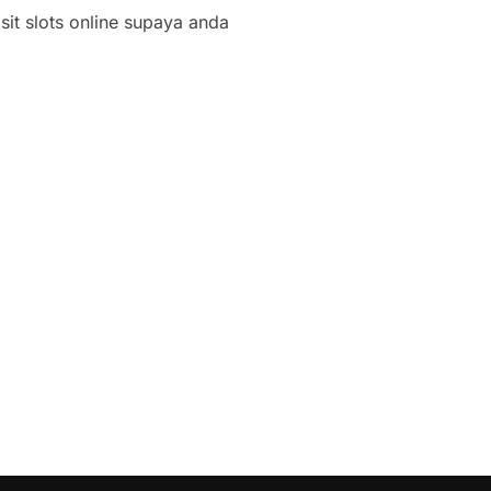
it slots online supaya anda