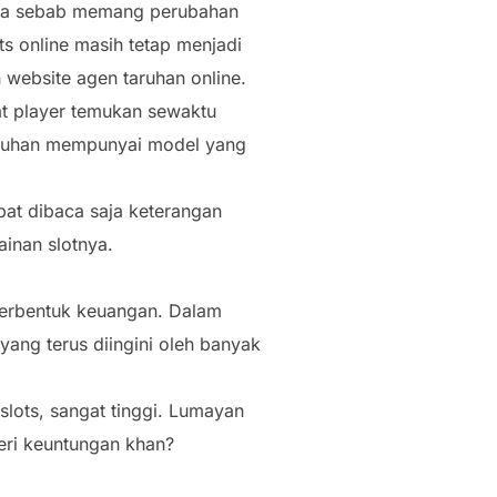
aja sebab memang perubahan
ts online masih tetap menjadi
 website agen taruhan online.
at player temukan sewaktu
taruhan mempunyai model yang
at dibaca saja keterangan
inan slotnya.
berbentuk keuangan. Dalam
yang terus diingini oleh banyak
slots, sangat tinggi. Lumayan
eri keuntungan khan?