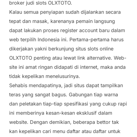
broker judi slots OLXTOTO.
Kalau semua penyiapan sudah dijalankan secara
tepat dan masak, karenanya pemain langsung
dapat lakukan proses register account baru dalam
web terpilih Indonesia ini. Pertama-pertama harus
dikerjakan yakni berkunjung situs slots online
OLXTOTO penting atau lewat link alternative. Web-
site ini amat ringan didapati di internet, maka anda
tidak kepelikan menelusurinya.
Sehabis mendapatinya, jadi situs dapat tampilkan
teras yang sangat bagus. Gabungan tiap warna
dan peletakan tiap-tiap spesifikasi yang cukup rapi
ini memberinya kesan-kesan eksklusif dalam
website. Dengan demikian, beberapa bettor tak
kan kepelikan cari menu daftar atau daftar untuk