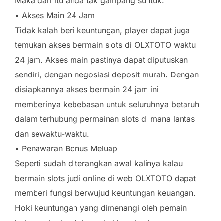
Maka dari itu anda tak gampang suntuk.
• Akses Main 24 Jam
Tidak kalah beri keuntungan, player dapat juga
temukan akses bermain slots di OLXTOTO waktu
24 jam. Akses main pastinya dapat diputuskan
sendiri, dengan negosiasi deposit murah. Dengan
disiapkannya akses bermain 24 jam ini
memberinya kebebasan untuk seluruhnya betaruh
dalam terhubung permainan slots di mana lantas
dan sewaktu-waktu.
• Penawaran Bonus Meluap
Seperti sudah diterangkan awal kalinya kalau
bermain slots judi online di web OLXTOTO dapat
memberi fungsi berwujud keuntungan keuangan.
Hoki keuntungan yang dimenangi oleh pemain