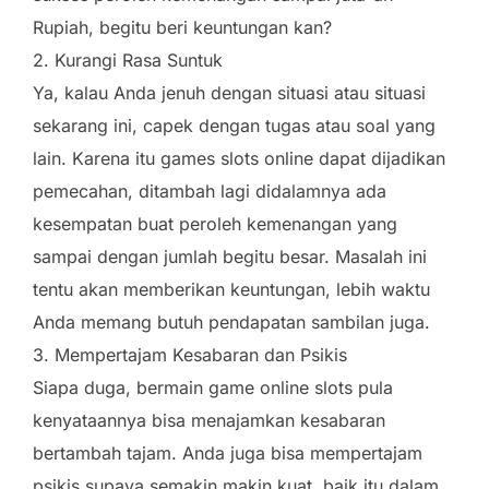
Rupiah, begitu beri keuntungan kan?
2. Kurangi Rasa Suntuk
Ya, kalau Anda jenuh dengan situasi atau situasi
sekarang ini, capek dengan tugas atau soal yang
lain. Karena itu games slots online dapat dijadikan
pemecahan, ditambah lagi didalamnya ada
kesempatan buat peroleh kemenangan yang
sampai dengan jumlah begitu besar. Masalah ini
tentu akan memberikan keuntungan, lebih waktu
Anda memang butuh pendapatan sambilan juga.
3. Mempertajam Kesabaran dan Psikis
Siapa duga, bermain game online slots pula
kenyataannya bisa menajamkan kesabaran
bertambah tajam. Anda juga bisa mempertajam
psikis supaya semakin makin kuat, baik itu dalam