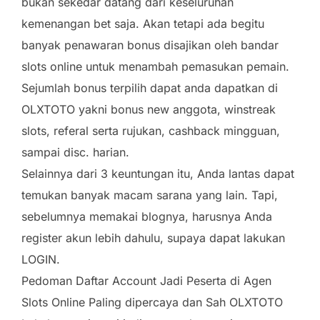
bukan sekedar datang dari keseluruhan
kemenangan bet saja. Akan tetapi ada begitu
banyak penawaran bonus disajikan oleh bandar
slots online untuk menambah pemasukan pemain.
Sejumlah bonus terpilih dapat anda dapatkan di
OLXTOTO yakni bonus new anggota, winstreak
slots, referal serta rujukan, cashback mingguan,
sampai disc. harian.
Selainnya dari 3 keuntungan itu, Anda lantas dapat
temukan banyak macam sarana yang lain. Tapi,
sebelumnya memakai blognya, harusnya Anda
register akun lebih dahulu, supaya dapat lakukan
LOGIN.
Pedoman Daftar Account Jadi Peserta di Agen
Slots Online Paling dipercaya dan Sah OLXTOTO