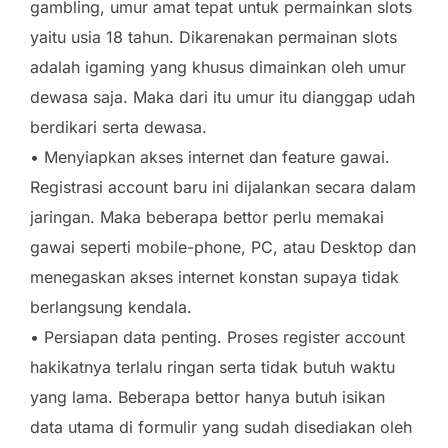
gambling, umur amat tepat untuk permainkan slots
yaitu usia 18 tahun. Dikarenakan permainan slots
adalah igaming yang khusus dimainkan oleh umur
dewasa saja. Maka dari itu umur itu dianggap udah
berdikari serta dewasa.
• Menyiapkan akses internet dan feature gawai.
Registrasi account baru ini dijalankan secara dalam
jaringan. Maka beberapa bettor perlu memakai
gawai seperti mobile-phone, PC, atau Desktop dan
menegaskan akses internet konstan supaya tidak
berlangsung kendala.
• Persiapan data penting. Proses register account
hakikatnya terlalu ringan serta tidak butuh waktu
yang lama. Beberapa bettor hanya butuh isikan
data utama di formulir yang sudah disediakan oleh