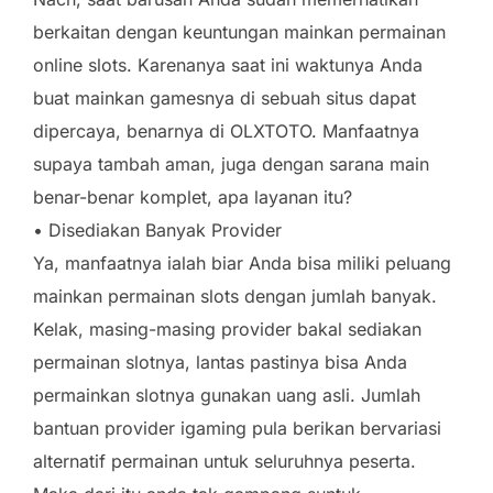
berkaitan dengan keuntungan mainkan permainan
online slots. Karenanya saat ini waktunya Anda
buat mainkan gamesnya di sebuah situs dapat
dipercaya, benarnya di OLXTOTO. Manfaatnya
supaya tambah aman, juga dengan sarana main
benar-benar komplet, apa layanan itu?
• Disediakan Banyak Provider
Ya, manfaatnya ialah biar Anda bisa miliki peluang
mainkan permainan slots dengan jumlah banyak.
Kelak, masing-masing provider bakal sediakan
permainan slotnya, lantas pastinya bisa Anda
permainkan slotnya gunakan uang asli. Jumlah
bantuan provider igaming pula berikan bervariasi
alternatif permainan untuk seluruhnya peserta.