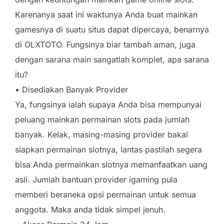
Karenanya saat ini waktunya Anda buat mainkan
gamesnya di suatu situs dapat dipercaya, benarnya
di OLXTOTO. Fungsinya biar tambah aman, juga
dengan sarana main sangatlah komplet, apa sarana
itu?
• Disediakan Banyak Provider
Ya, fungsinya ialah supaya Anda bisa mempunyai
peluang mainkan permainan slots pada jumlah
banyak. Kelak, masing-masing provider bakal
siapkan permainan slotnya, lantas pastilah segera
bisa Anda permainkan slotnya memanfaatkan uang
asli. Jumlah bantuan provider igaming pula
memberi beraneka opsi permainan untuk semua
anggota. Maka anda tidak simpel jenuh.