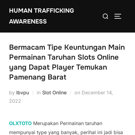
Skip
HUMAN TRAFFICKING
to
Search
TOGGLE
content
AWARENESS
for:
Bermacam Tipe Keuntungan Main
Permainan Taruhan Slots Online
yang Dapat Player Temukan
Pamenang Barat
Posted
by
lbvpu
in
Slot Online
on
December 14,
on
2022
OLXTOTO
Merupakan Permainan taruhan
mempunyai type yang banyak, perihal ini jadi bisa