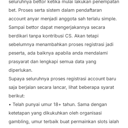
seluruhnya bettor ketika mulai lakukan penempatan
bet. Proses serta sistem dalam pendaftaran
account anyar menjadi anggota sah terlalu simple.
Sampai bettor dapat mengerjakannya secara
berdikari tanpa kontribusi CS. Akan tetapi
sebelumnya menambahkan proses registrasi jadi
peserta, ada baiknya apabila anda mendalami
prasyarat dan lengkapi semua data yang
diperlukan.
Supaya seluruhnya proses registrasi account baru
saja berjalan secara lancar, lihat beberapa syarat
berikut:
• Telah punyai umur 18+ tahun. Sama dengan
ketetapan yang dikukuhkan oleh organisasi
gambling, umur terbaik buat permainkan slots ialah