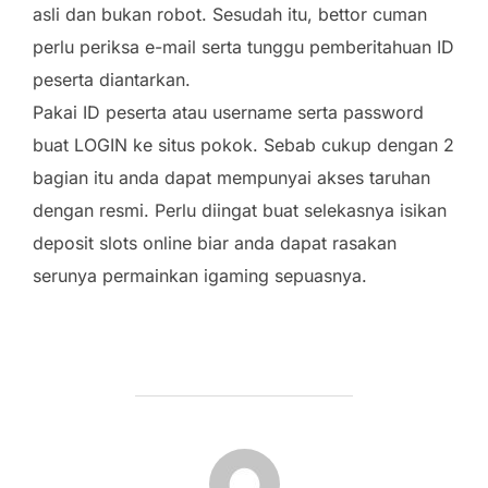
asli dan bukan robot. Sesudah itu, bettor cuman
perlu periksa e-mail serta tunggu pemberitahuan ID
peserta diantarkan.
Pakai ID peserta atau username serta password
buat LOGIN ke situs pokok. Sebab cukup dengan 2
bagian itu anda dapat mempunyai akses taruhan
dengan resmi. Perlu diingat buat selekasnya isikan
deposit slots online biar anda dapat rasakan
serunya permainkan igaming sepuasnya.
POST AUTHOR