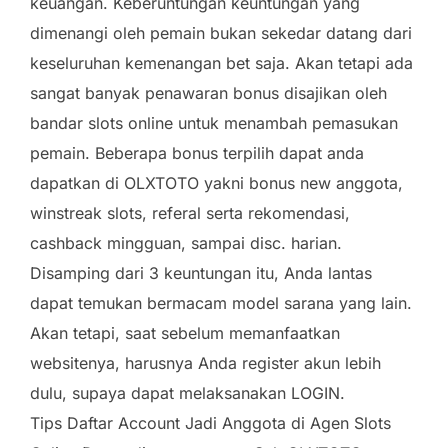
keuangan. Keberuntungan keuntungan yang
dimenangi oleh pemain bukan sekedar datang dari
keseluruhan kemenangan bet saja. Akan tetapi ada
sangat banyak penawaran bonus disajikan oleh
bandar slots online untuk menambah pemasukan
pemain. Beberapa bonus terpilih dapat anda
dapatkan di OLXTOTO yakni bonus new anggota,
winstreak slots, referal serta rekomendasi,
cashback mingguan, sampai disc. harian.
Disamping dari 3 keuntungan itu, Anda lantas
dapat temukan bermacam model sarana yang lain.
Akan tetapi, saat sebelum memanfaatkan
websitenya, harusnya Anda register akun lebih
dulu, supaya dapat melaksanakan LOGIN.
Tips Daftar Account Jadi Anggota di Agen Slots