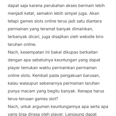
dapat saja karena perubahan akses bermain lebih
menjadi ketat, semakin lebih simpel juga. Akan
tetapi games slots online terus jadi satu diantara
permainan yang teramat banyak dimainkan,
terbanyak dicari, juga disajikan oleh website biro
taruhan online.
Nach, kesempatan ini bakal dikupas berkaitan
dengan apa sebetulnya keuntungan yang dapat
player temukan waktu permainkan permainan
online slots. Kembali pada pengakuan barusan,
kalau walaupun sebenarnya permainan taruhan
punya macam yang begitu banyak. Kenapa harus
terus-terusan games slot?
Nach, untuk argumen keuntungannya apa serta apa
yang bisa dirasa oleh player. Langsung dapat