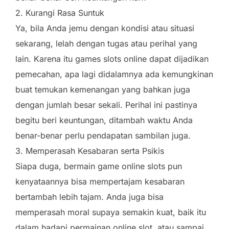
2. Kurangi Rasa Suntuk
Ya, bila Anda jemu dengan kondisi atau situasi
sekarang, lelah dengan tugas atau perihal yang
lain. Karena itu games slots online dapat dijadikan
pemecahan, apa lagi didalamnya ada kemungkinan
buat temukan kemenangan yang bahkan juga
dengan jumlah besar sekali. Perihal ini pastinya
begitu beri keuntungan, ditambah waktu Anda
benar-benar perlu pendapatan sambilan juga.
3. Memperasah Kesabaran serta Psikis
Siapa duga, bermain game online slots pun
kenyataannya bisa mempertajam kesabaran
bertambah lebih tajam. Anda juga bisa
memperasah moral supaya semakin kuat, baik itu
dalam hadapi permainan online slot, atau sampai