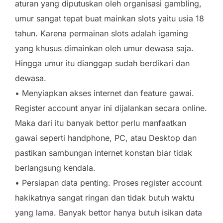
aturan yang diputuskan oleh organisasi gambling,
umur sangat tepat buat mainkan slots yaitu usia 18
tahun. Karena permainan slots adalah igaming
yang khusus dimainkan oleh umur dewasa saja.
Hingga umur itu dianggap sudah berdikari dan
dewasa.
• Menyiapkan akses internet dan feature gawai.
Register account anyar ini dijalankan secara online.
Maka dari itu banyak bettor perlu manfaatkan
gawai seperti handphone, PC, atau Desktop dan
pastikan sambungan internet konstan biar tidak
berlangsung kendala.
• Persiapan data penting. Proses register account
hakikatnya sangat ringan dan tidak butuh waktu
yang lama. Banyak bettor hanya butuh isikan data