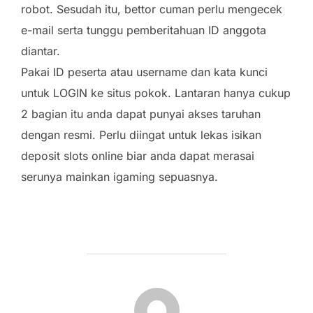
robot. Sesudah itu, bettor cuman perlu mengecek
e-mail serta tunggu pemberitahuan ID anggota
diantar.
Pakai ID peserta atau username dan kata kunci
untuk LOGIN ke situs pokok. Lantaran hanya cukup
2 bagian itu anda dapat punyai akses taruhan
dengan resmi. Perlu diingat untuk lekas isikan
deposit slots online biar anda dapat merasai
serunya mainkan igaming sepuasnya.
POST AUTHOR