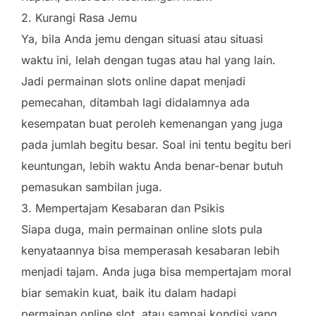
2. Kurangi Rasa Jemu
Ya, bila Anda jemu dengan situasi atau situasi
waktu ini, lelah dengan tugas atau hal yang lain.
Jadi permainan slots online dapat menjadi
pemecahan, ditambah lagi didalamnya ada
kesempatan buat peroleh kemenangan yang juga
pada jumlah begitu besar. Soal ini tentu begitu beri
keuntungan, lebih waktu Anda benar-benar butuh
pemasukan sambilan juga.
3. Mempertajam Kesabaran dan Psikis
Siapa duga, main permainan online slots pula
kenyataannya bisa memperasah kesabaran lebih
menjadi tajam. Anda juga bisa mempertajam moral
biar semakin kuat, baik itu dalam hadapi
permainan online slot, atau sampai kondisi yang