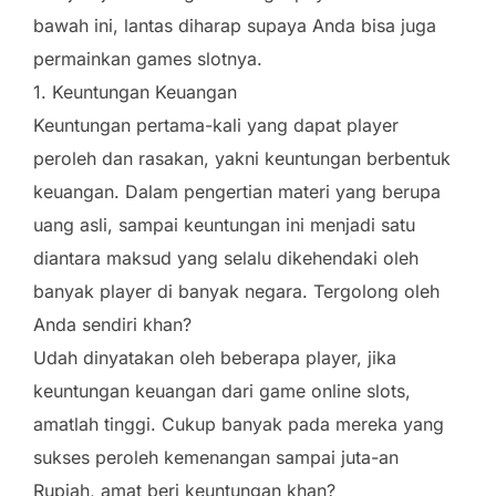
bawah ini, lantas diharap supaya Anda bisa juga
permainkan games slotnya.
1. Keuntungan Keuangan
Keuntungan pertama-kali yang dapat player
peroleh dan rasakan, yakni keuntungan berbentuk
keuangan. Dalam pengertian materi yang berupa
uang asli, sampai keuntungan ini menjadi satu
diantara maksud yang selalu dikehendaki oleh
banyak player di banyak negara. Tergolong oleh
Anda sendiri khan?
Udah dinyatakan oleh beberapa player, jika
keuntungan keuangan dari game online slots,
amatlah tinggi. Cukup banyak pada mereka yang
sukses peroleh kemenangan sampai juta-an
Rupiah, amat beri keuntungan khan?