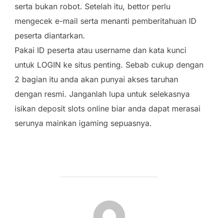
serta bukan robot. Setelah itu, bettor perlu
mengecek e-mail serta menanti pemberitahuan ID
peserta diantarkan.
Pakai ID peserta atau username dan kata kunci
untuk LOGIN ke situs penting. Sebab cukup dengan
2 bagian itu anda akan punyai akses taruhan
dengan resmi. Janganlah lupa untuk selekasnya
isikan deposit slots online biar anda dapat merasai
serunya mainkan igaming sepuasnya.
POST AUTHOR