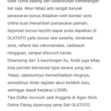
tidak cuma datang dari keseluruhan kemenangan
bet saja. Akan tetapi ada sangat banyak
penawaran bonus disajikan oleh bandar slots
online buat menambah pemasukan pemain.
Sejumlah bonus terpilih dapat anda dapatkan di
OLXTOTO yaitu bonus new peserta, winstreak
slots, referal dan rekomendasi, cashback
mingguan, sampai discount harian.
Disamping dari 3 keuntungan itu, Anda juga tetap
bisa peroleh bervariasi type sarana yang lain.
Tetapi, sebelumnya memanfaatkan blognya,
semestinya Anda register akun terlebih dulu,
sehingga dapat kerjakan LOGIN.
Tips Daftar Account Jadi Anggota di Agen Slots
Online Paling dipercaya serta Sah OLXTOTO