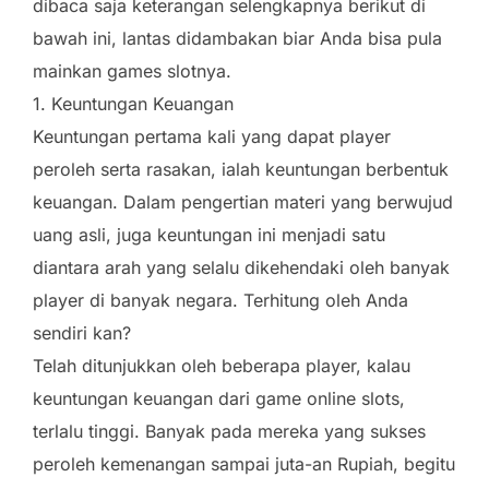
dibaca saja keterangan selengkapnya berikut di
bawah ini, lantas didambakan biar Anda bisa pula
mainkan games slotnya.
1. Keuntungan Keuangan
Keuntungan pertama kali yang dapat player
peroleh serta rasakan, ialah keuntungan berbentuk
keuangan. Dalam pengertian materi yang berwujud
uang asli, juga keuntungan ini menjadi satu
diantara arah yang selalu dikehendaki oleh banyak
player di banyak negara. Terhitung oleh Anda
sendiri kan?
Telah ditunjukkan oleh beberapa player, kalau
keuntungan keuangan dari game online slots,
terlalu tinggi. Banyak pada mereka yang sukses
peroleh kemenangan sampai juta-an Rupiah, begitu