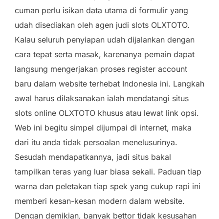
cuman perlu isikan data utama di formulir yang
udah disediakan oleh agen judi slots OLXTOTO.
Kalau seluruh penyiapan udah dijalankan dengan
cara tepat serta masak, karenanya pemain dapat
langsung mengerjakan proses register account
baru dalam website terhebat Indonesia ini. Langkah
awal harus dilaksanakan ialah mendatangi situs
slots online OLXTOTO khusus atau lewat link opsi.
Web ini begitu simpel dijumpai di internet, maka
dari itu anda tidak persoalan menelusurinya.
Sesudah mendapatkannya, jadi situs bakal
tampilkan teras yang luar biasa sekali. Paduan tiap
warna dan peletakan tiap spek yang cukup rapi ini
memberi kesan-kesan modern dalam website.
Dengan demikian, banyak bettor tidak kesusahan