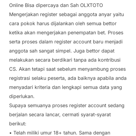
Online Bisa dipercaya dan Sah OLXTOTO
Mengerjakan register sebagai anggota anyar yaitu
cara pokok harus dijalankan oleh semua bettor
ketika akan mengerjakan penempatan bet. Proses
serta proses dalam register account baru menjadi
anggota sah sangat simpel. Juga bettor dapat
melakukan secara berdikari tanpa ada kontribusi
CS. Akan tetapi saat sebelum menyambung proses
registrasi selaku peserta, ada baiknya apabila anda
menyadari kriteria dan lengkapi semua data yang
diperlukan.
Supaya semuanya proses register account sedang
berjalan secara lancar, cermati syarat-syarat
berikut:
• Telah miliki umur 18+ tahun. Sama dengan