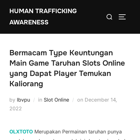
Skip
HUMAN TRAFFICKING
to
Search
TOGGLE
content
AWARENESS
for:
Bermacam Type Keuntungan
Main Game Taruhan Slots Online
yang Dapat Player Temukan
Kaliorang
Posted
by
lbvpu
in
Slot Online
on
December 14,
on
2022
OLXTOTO
Merupakan Permainan taruhan punya