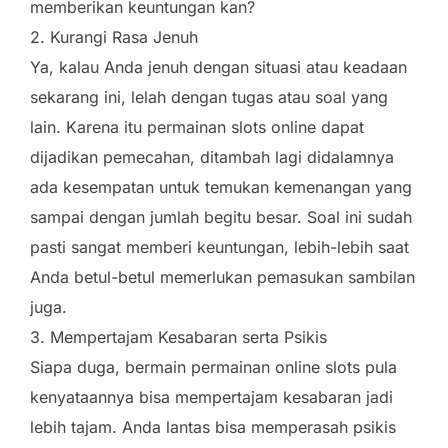
memberikan keuntungan kan?
2. Kurangi Rasa Jenuh
Ya, kalau Anda jenuh dengan situasi atau keadaan
sekarang ini, lelah dengan tugas atau soal yang
lain. Karena itu permainan slots online dapat
dijadikan pemecahan, ditambah lagi didalamnya
ada kesempatan untuk temukan kemenangan yang
sampai dengan jumlah begitu besar. Soal ini sudah
pasti sangat memberi keuntungan, lebih-lebih saat
Anda betul-betul memerlukan pemasukan sambilan
juga.
3. Mempertajam Kesabaran serta Psikis
Siapa duga, bermain permainan online slots pula
kenyataannya bisa mempertajam kesabaran jadi
lebih tajam. Anda lantas bisa memperasah psikis