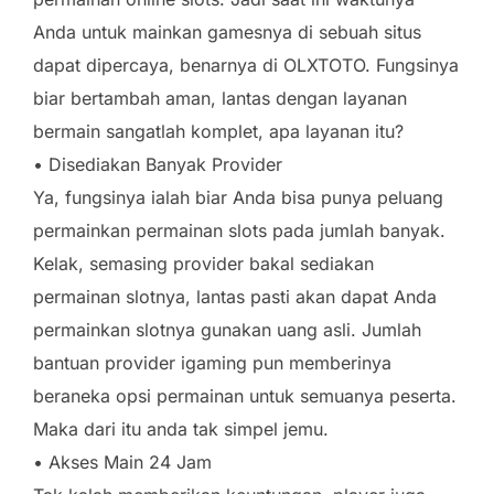
Anda untuk mainkan gamesnya di sebuah situs
dapat dipercaya, benarnya di OLXTOTO. Fungsinya
biar bertambah aman, lantas dengan layanan
bermain sangatlah komplet, apa layanan itu?
• Disediakan Banyak Provider
Ya, fungsinya ialah biar Anda bisa punya peluang
permainkan permainan slots pada jumlah banyak.
Kelak, semasing provider bakal sediakan
permainan slotnya, lantas pasti akan dapat Anda
permainkan slotnya gunakan uang asli. Jumlah
bantuan provider igaming pun memberinya
beraneka opsi permainan untuk semuanya peserta.
Maka dari itu anda tak simpel jemu.
• Akses Main 24 Jam