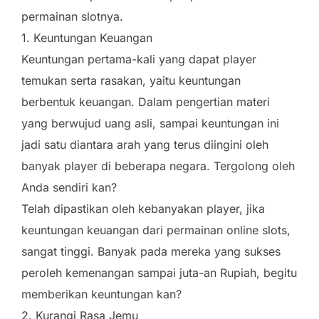
permainan slotnya.
1. Keuntungan Keuangan
Keuntungan pertama-kali yang dapat player
temukan serta rasakan, yaitu keuntungan
berbentuk keuangan. Dalam pengertian materi
yang berwujud uang asli, sampai keuntungan ini
jadi satu diantara arah yang terus diingini oleh
banyak player di beberapa negara. Tergolong oleh
Anda sendiri kan?
Telah dipastikan oleh kebanyakan player, jika
keuntungan keuangan dari permainan online slots,
sangat tinggi. Banyak pada mereka yang sukses
peroleh kemenangan sampai juta-an Rupiah, begitu
memberikan keuntungan kan?
2. Kurangi Rasa Jemu