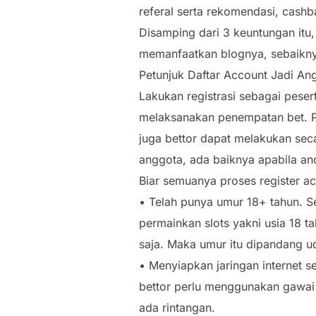
referal serta rekomendasi, cash
Disamping dari 3 keuntungan itu
memanfaatkan blognya, sebaiknya
Petunjuk Daftar Account Jadi An
Lakukan registrasi sebagai peser
melaksanakan penempatan bet. Pr
juga bettor dapat melakukan seca
anggota, ada baiknya apabila an
Biar semuanya proses register ac
• Telah punya umur 18+ tahun. S
permainkan slots yakni usia 18 
saja. Maka umur itu dipandang u
• Menyiapkan jaringan internet se
bettor perlu menggunakan gawai 
ada rintangan.