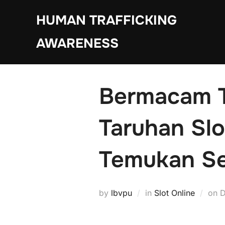
Skip
HUMAN TRAFFICKING
to
content
AWARENESS
Bermacam 
Taruhan Slo
Temukan Se
P
by
lbvpu
in
Slot Online
on
D
o