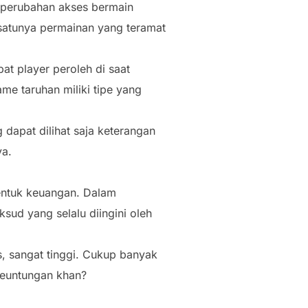
a perubahan akses bermain
 satunya permainan yang teramat
t player peroleh di saat
me taruhan miliki tipe yang
dapat dilihat saja keterangan
ya.
entuk keuangan. Dalam
sud yang selalu diingini oleh
s, sangat tinggi. Cukup banyak
euntungan khan?