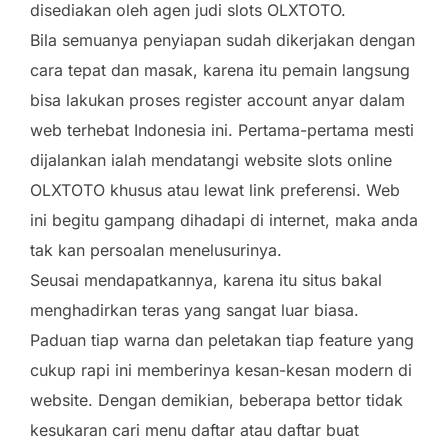
disediakan oleh agen judi slots OLXTOTO.
Bila semuanya penyiapan sudah dikerjakan dengan
cara tepat dan masak, karena itu pemain langsung
bisa lakukan proses register account anyar dalam
web terhebat Indonesia ini. Pertama-pertama mesti
dijalankan ialah mendatangi website slots online
OLXTOTO khusus atau lewat link preferensi. Web
ini begitu gampang dihadapi di internet, maka anda
tak kan persoalan menelusurinya.
Seusai mendapatkannya, karena itu situs bakal
menghadirkan teras yang sangat luar biasa.
Paduan tiap warna dan peletakan tiap feature yang
cukup rapi ini memberinya kesan-kesan modern di
website. Dengan demikian, beberapa bettor tidak
kesukaran cari menu daftar atau daftar buat