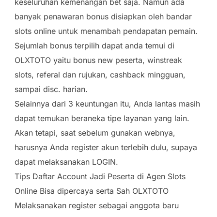
keseluruhan kemenangan bet saja. Namun ada
banyak penawaran bonus disiapkan oleh bandar
slots online untuk menambah pendapatan pemain.
Sejumlah bonus terpilih dapat anda temui di
OLXTOTO yaitu bonus new peserta, winstreak
slots, referal dan rujukan, cashback mingguan,
sampai disc. harian.
Selainnya dari 3 keuntungan itu, Anda lantas masih
dapat temukan beraneka tipe layanan yang lain.
Akan tetapi, saat sebelum gunakan webnya,
harusnya Anda register akun terlebih dulu, supaya
dapat melaksanakan LOGIN.
Tips Daftar Account Jadi Peserta di Agen Slots
Online Bisa dipercaya serta Sah OLXTOTO
Melaksanakan register sebagai anggota baru