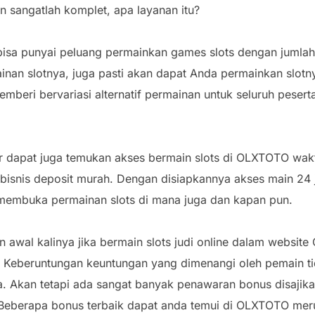
n sangatlah komplet, apa layanan itu?
bisa punyai peluang permainkan games slots dengan jumlah
nan slotnya, juga pasti akan dapat Anda permainkan slotn
emberi bervariasi alternatif permainan untuk seluruh peser
er dapat juga temukan akses bermain slots di OLXTOTO wak
n bisnis deposit murah. Dengan disiapkannya akses main 24
 membuka permainan slots di mana juga dan kapan pun.
n awal kalinya jika bermain slots judi online dalam websi
 Keberuntungan keuntungan yang dimenangi oleh pemain ti
. Akan tetapi ada sangat banyak penawaran bonus disajikan
eberapa bonus terbaik dapat anda temui di OLXTOTO mer