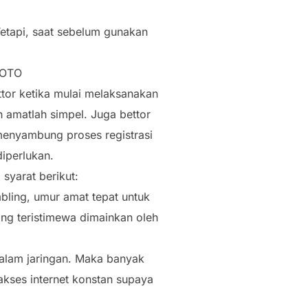
Tetapi, saat sebelum gunakan
XTOTO
ttor ketika mulai melaksanakan
 amatlah simpel. Juga bettor
menyambung proses registrasi
diperlukan.
syarat berikut:
bling, umur amat tepat untuk
ng teristimewa dimainkan oleh
 dalam jaringan. Maka banyak
kses internet konstan supaya