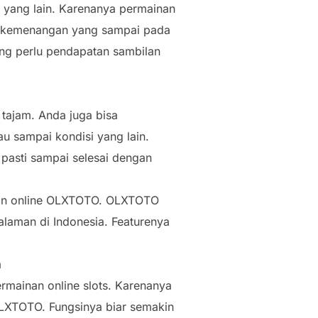
l yang lain. Karenanya permainan
kan kemenangan yang sampai pada
ang perlu pendapatan sambilan
 tajam. Anda juga bisa
au sampai kondisi yang lain.
 pasti sampai selesai dengan
han online OLXTOTO. OLXTOTO
alaman di Indonesia. Featurenya
a
mainan online slots. Karenanya
OLXTOTO. Fungsinya biar semakin