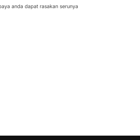
supaya anda dapat rasakan serunya