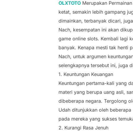
OLXTOTO
Merupakan Permainan t
ketat, semakin lebih gampang jug
dimainkan, terbanyak dicari, juga
Nach, kesempatan ini akan dikup
game online slots. Kembali lagi
banyak. Kenapa mesti tak henti p
Nach, untuk argumen keuntungann
selengkapnya tersebut ini, juga
1. Keuntungan Keuangan
Keuntungan pertama-kali yang da
materi yang berupa uang asli, sa
dibeberapa negara. Tergolong ol
Udah ditunjukkan oleh beberapa 
pada mereka yang sukses temuka
2. Kurangi Rasa Jenuh