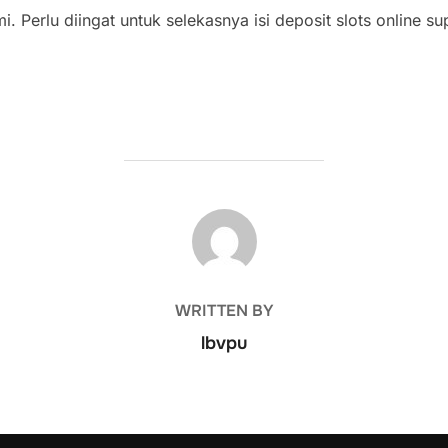
. Perlu diingat untuk selekasnya isi deposit slots online 
POST AUTHOR
WRITTEN BY
lbvpu