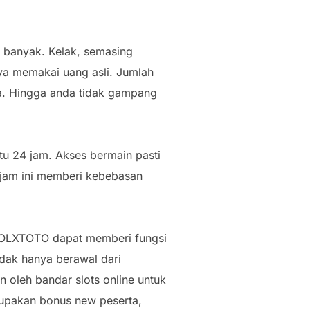
 banyak. Kelak, semasing
ya memakai uang asli. Jumlah
ta. Hingga anda tidak gampang
tu 24 jam. Akses bermain pasti
 jam ini memberi kebebasan
te OLXTOTO dapat memberi fungsi
dak hanya berawal dari
 oleh bandar slots online untuk
upakan bonus new peserta,