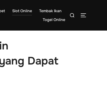
bet
Slot Online
Tembak Ikan
Search
TOGGLE S
for:
Togel Online
in
 yang Dapat