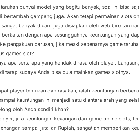
aruhan punyai model yang begitu banyak, soal ini bisa sa
i bertambah gampang juga. Akan tetapi permainan slots onl
angat banyak dicari, juga disiapkan oleh web biro taruhan
s berkaitan dengan apa sesungguhnya keuntungan yang dapa
k ke pengakuan barusan, jika meski sebenarnya game taruh
us games slot?
a apa serta apa yang hendak dirasa oleh player. Langsung 
s diharap supaya Anda bisa pula mainkan games slotnya.
pat player temukan dan rasakan, ialah keuntungan berben
sampai keuntungan ini menjadi satu diantara arah yang sel
olong oleh Anda sendiri khan?
layer, jika keuntungan keuangan dari game online slots, te
enangan sampai juta-an Rupiah, sangatlah memberikan ke