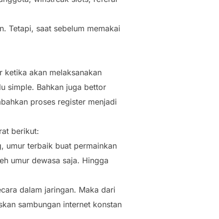
in. Tetapi, saat sebelum memakai
or ketika akan melaksanakan
lu simple. Bahkan juga bettor
bahkan proses register menjadi
at berikut:
g, umur terbaik buat permainkan
oleh umur dewasa saja. Hingga
secara dalam jaringan. Maka dari
skan sambungan internet konstan