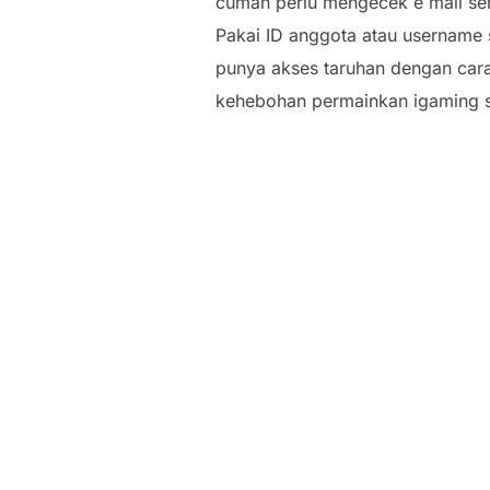
cuman perlu mengecek e mail ser
Pakai ID anggota atau username 
punya akses taruhan dengan cara r
kehebohan permainkan igaming 