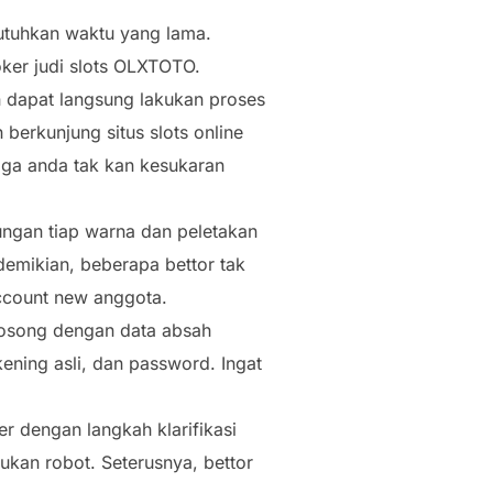
butuhkan waktu yang lama.
oker judi slots OLXTOTO.
n dapat langsung lakukan proses
 berkunjung situs slots online
ngga anda tak kan kesukaran
bungan tiap warna dan peletakan
demikian, beberapa bettor tak
ccount new anggota.
 kosong dengan data absah
ening asli, dan password. Ingat
er dengan langkah klarifikasi
ukan robot. Seterusnya, bettor