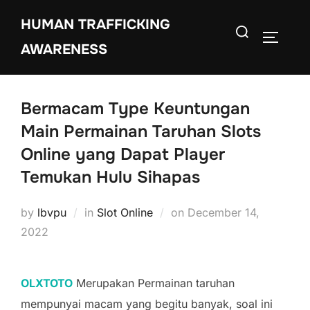
Skip
HUMAN TRAFFICKING
Search
to
TOGGLE
for:
content
AWARENESS
Bermacam Type Keuntungan
Main Permainan Taruhan Slots
Online yang Dapat Player
Temukan Hulu Sihapas
Posted
by
lbvpu
in
Slot Online
on
December 14,
on
2022
OLXTOTO
Merupakan Permainan taruhan
mempunyai macam yang begitu banyak, soal ini