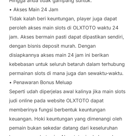
Hingga anda tidak gampang suntuk.
• Akses Main 24 Jam
Tidak kalah beri keuntungan, player juga dapat
peroleh akses main slots di OLXTOTO waktu 24
jam. Akses bermain pasti dapat dipastikan sendiri,
dengan bisnis deposit murah. Dengan
disiapkannya akses main 24 jam ini berikan
kebebasan untuk seluruh betaruh dalam terhubung
permainan slots di mana juga dan sewaktu-waktu.
• Penawaran Bonus Meluap
Seperti udah diperjelas awal kalinya jika main slots
judi online pada website OLXTOTO dapat
memberinya fungsi berbentuk keuntungan
keuangan. Hoki keuntungan yang dimenangi oleh
pemain bukan sekedar datang dari keseluruhan