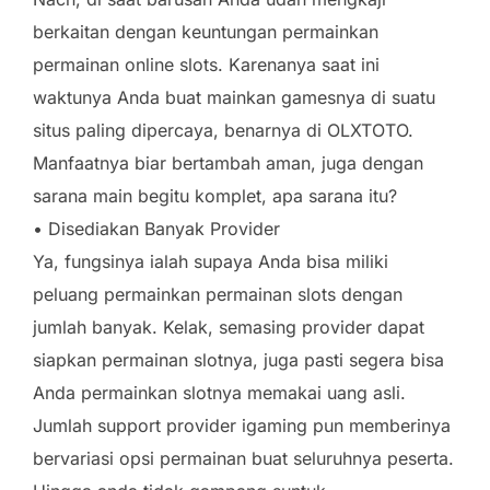
berkaitan dengan keuntungan permainkan
permainan online slots. Karenanya saat ini
waktunya Anda buat mainkan gamesnya di suatu
situs paling dipercaya, benarnya di OLXTOTO.
Manfaatnya biar bertambah aman, juga dengan
sarana main begitu komplet, apa sarana itu?
• Disediakan Banyak Provider
Ya, fungsinya ialah supaya Anda bisa miliki
peluang permainkan permainan slots dengan
jumlah banyak. Kelak, semasing provider dapat
siapkan permainan slotnya, juga pasti segera bisa
Anda permainkan slotnya memakai uang asli.
Jumlah support provider igaming pun memberinya
bervariasi opsi permainan buat seluruhnya peserta.