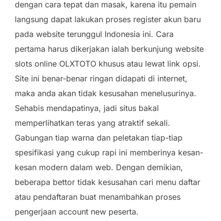
dengan cara tepat dan masak, karena itu pemain
langsung dapat lakukan proses register akun baru
pada website terunggul Indonesia ini. Cara
pertama harus dikerjakan ialah berkunjung website
slots online OLXTOTO khusus atau lewat link opsi.
Site ini benar-benar ringan didapati di internet,
maka anda akan tidak kesusahan menelusurinya.
Sehabis mendapatinya, jadi situs bakal
memperlihatkan teras yang atraktif sekali.
Gabungan tiap warna dan peletakan tiap-tiap
spesifikasi yang cukup rapi ini memberinya kesan-
kesan modern dalam web. Dengan demikian,
beberapa bettor tidak kesusahan cari menu daftar
atau pendaftaran buat menambahkan proses
pengerjaan account new peserta.