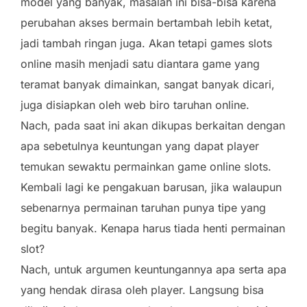
model yang banyak, masalah ini bisa-bisa karena
perubahan akses bermain bertambah lebih ketat,
jadi tambah ringan juga. Akan tetapi games slots
online masih menjadi satu diantara game yang
teramat banyak dimainkan, sangat banyak dicari,
juga disiapkan oleh web biro taruhan online.
Nach, pada saat ini akan dikupas berkaitan dengan
apa sebetulnya keuntungan yang dapat player
temukan sewaktu permainkan game online slots.
Kembali lagi ke pengakuan barusan, jika walaupun
sebenarnya permainan taruhan punya tipe yang
begitu banyak. Kenapa harus tiada henti permainan
slot?
Nach, untuk argumen keuntungannya apa serta apa
yang hendak dirasa oleh player. Langsung bisa