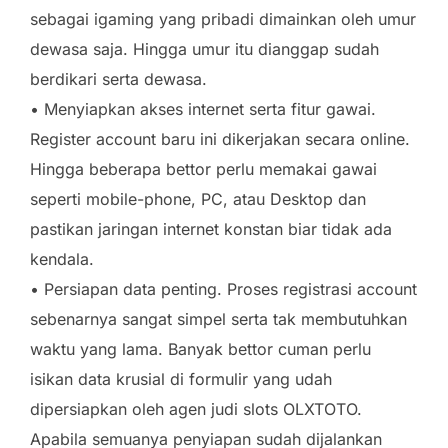
sebagai igaming yang pribadi dimainkan oleh umur
dewasa saja. Hingga umur itu dianggap sudah
berdikari serta dewasa.
• Menyiapkan akses internet serta fitur gawai.
Register account baru ini dikerjakan secara online.
Hingga beberapa bettor perlu memakai gawai
seperti mobile-phone, PC, atau Desktop dan
pastikan jaringan internet konstan biar tidak ada
kendala.
• Persiapan data penting. Proses registrasi account
sebenarnya sangat simpel serta tak membutuhkan
waktu yang lama. Banyak bettor cuman perlu
isikan data krusial di formulir yang udah
dipersiapkan oleh agen judi slots OLXTOTO.
Apabila semuanya penyiapan sudah dijalankan