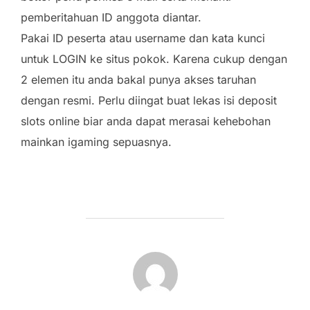
pemberitahuan ID anggota diantar.
Pakai ID peserta atau username dan kata kunci
untuk LOGIN ke situs pokok. Karena cukup dengan
2 elemen itu anda bakal punya akses taruhan
dengan resmi. Perlu diingat buat lekas isi deposit
slots online biar anda dapat merasai kehebohan
mainkan igaming sepuasnya.
POST AUTHOR