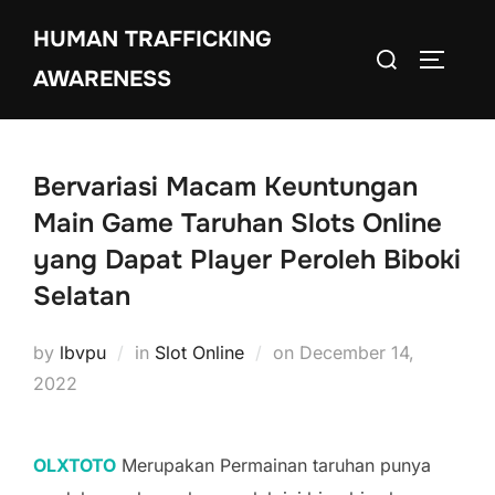
Skip
HUMAN TRAFFICKING
to
Search
TOGGLE
content
AWARENESS
for:
Bervariasi Macam Keuntungan
Main Game Taruhan Slots Online
yang Dapat Player Peroleh Biboki
Selatan
Posted
by
lbvpu
in
Slot Online
on
December 14,
on
2022
OLXTOTO
Merupakan Permainan taruhan punya