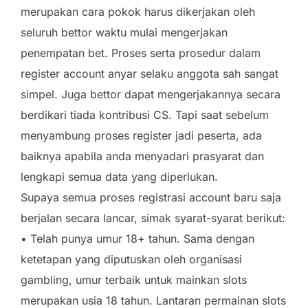
merupakan cara pokok harus dikerjakan oleh
seluruh bettor waktu mulai mengerjakan
penempatan bet. Proses serta prosedur dalam
register account anyar selaku anggota sah sangat
simpel. Juga bettor dapat mengerjakannya secara
berdikari tiada kontribusi CS. Tapi saat sebelum
menyambung proses register jadi peserta, ada
baiknya apabila anda menyadari prasyarat dan
lengkapi semua data yang diperlukan.
Supaya semua proses registrasi account baru saja
berjalan secara lancar, simak syarat-syarat berikut:
• Telah punya umur 18+ tahun. Sama dengan
ketetapan yang diputuskan oleh organisasi
gambling, umur terbaik untuk mainkan slots
merupakan usia 18 tahun. Lantaran permainan slots