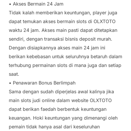
• Akses Bermain 24 Jam
Tidak kalah memberikan keuntungan, player juga
dapat temukan akses bermain slots di OLXTOTO
waktu 24 jam. Akses main pasti dapat ditetapkan
sendiri, dengan transaksi bisnis deposit murah.
Dengan disiapkannya akses main 24 jam ini
berikan kebebasan untuk seluruhnya betaruh dalam
terhubung permainan slots di mana juga dan setiap
saat.
• Penawaran Bonus Berlimpah
Sama dengan sudah diperjelas awal kalinya jika
main slots judi online dalam website OLXTOTO
dapat berikan faedah berbentuk keuntungan
keuangan. Hoki keuntungan yang dimenangi oleh
pemain tidak hanya asal dari keseluruhan