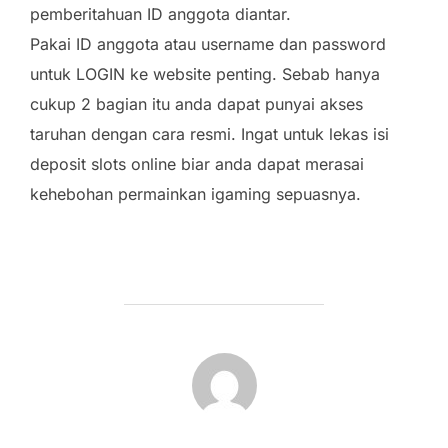
pemberitahuan ID anggota diantar.
Pakai ID anggota atau username dan password
untuk LOGIN ke website penting. Sebab hanya
cukup 2 bagian itu anda dapat punyai akses
taruhan dengan cara resmi. Ingat untuk lekas isi
deposit slots online biar anda dapat merasai
kehebohan permainkan igaming sepuasnya.
POST AUTHOR