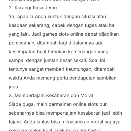
2. Kurangi Rasa Jemu
Ya, apabila Anda suntuk dengan situasi atau
keadaan sekarang, capek dengan tugas atau hal
yang lain. Jadi games slots online dapat dijadikan
pemecahan, ditambah lagi didalamnya ada
kesempatan buat temukan kemenangan yang
sampai dengan jumlah besar sekali. Soal ini
tentunya sangat memberi keuntungan, ditambah
waktu Anda memang perlu pendapatan sambilan
juga.
3. Mempertajam Kesabaran dan Moral
Siapa duga, main permainan online slots pun
sebenarnya bisa mempertajam kesabaran jadi lebih
tajam. Anda lantas bisa menajamkan moral supaya
semakin makin kuat, baik itu dalam hadapi