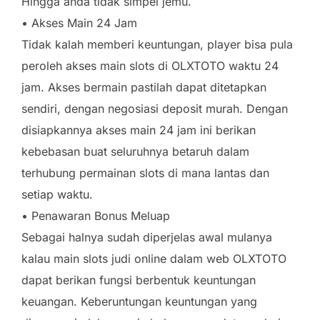
Hingga anda tidak simpel jemu.
• Akses Main 24 Jam
Tidak kalah memberi keuntungan, player bisa pula
peroleh akses main slots di OLXTOTO waktu 24
jam. Akses bermain pastilah dapat ditetapkan
sendiri, dengan negosiasi deposit murah. Dengan
disiapkannya akses main 24 jam ini berikan
kebebasan buat seluruhnya betaruh dalam
terhubung permainan slots di mana lantas dan
setiap waktu.
• Penawaran Bonus Meluap
Sebagai halnya sudah diperjelas awal mulanya
kalau main slots judi online dalam web OLXTOTO
dapat berikan fungsi berbentuk keuntungan
keuangan. Keberuntungan keuntungan yang