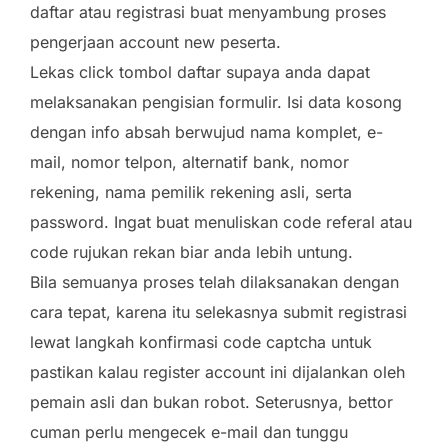
daftar atau registrasi buat menyambung proses
pengerjaan account new peserta.
Lekas click tombol daftar supaya anda dapat
melaksanakan pengisian formulir. Isi data kosong
dengan info absah berwujud nama komplet, e-
mail, nomor telpon, alternatif bank, nomor
rekening, nama pemilik rekening asli, serta
password. Ingat buat menuliskan code referal atau
code rujukan rekan biar anda lebih untung.
Bila semuanya proses telah dilaksanakan dengan
cara tepat, karena itu selekasnya submit registrasi
lewat langkah konfirmasi code captcha untuk
pastikan kalau register account ini dijalankan oleh
pemain asli dan bukan robot. Seterusnya, bettor
cuman perlu mengecek e-mail dan tunggu