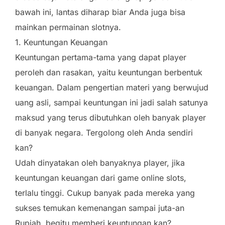
bawah ini, lantas diharap biar Anda juga bisa
mainkan permainan slotnya.
1. Keuntungan Keuangan
Keuntungan pertama-tama yang dapat player
peroleh dan rasakan, yaitu keuntungan berbentuk
keuangan. Dalam pengertian materi yang berwujud
uang asli, sampai keuntungan ini jadi salah satunya
maksud yang terus dibutuhkan oleh banyak player
di banyak negara. Tergolong oleh Anda sendiri
kan?
Udah dinyatakan oleh banyaknya player, jika
keuntungan keuangan dari game online slots,
terlalu tinggi. Cukup banyak pada mereka yang
sukses temukan kemenangan sampai juta-an
Rupiah, begitu memberi keuntungan kan?