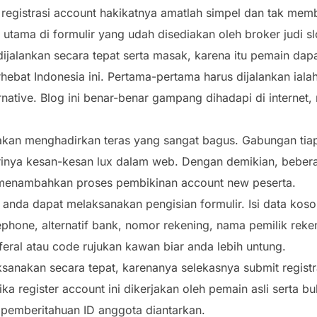
s registrasi account hakikatnya amatlah simpel dan tak me
a utama di formulir yang udah disediakan oleh broker judi 
ijalankan secara tepat serta masak, karena itu pemain dap
rhebat Indonesia ini. Pertama-pertama harus dijalankan ialah
ernative. Blog ini benar-benar gampang dihadapi di interne
 akan menghadirkan teras yang sangat bagus. Gabungan tiap
inya kesan-kesan lux dalam web. Dengan demikian, beberap
t menambahkan proses pembikinan account new peserta.
a anda dapat melaksanakan pengisian formulir. Isi data ko
hone, alternatif bank, nomor rekening, nama pemilik rekenin
feral atau code rujukan kawan biar anda lebih untung.
aksanakan secara tepat, karenanya selekasnya submit regist
a register account ini dikerjakan oleh pemain asli serta bu
 pemberitahuan ID anggota diantarkan.