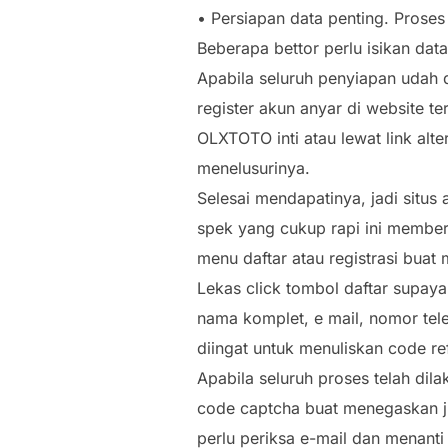
• Persiapan data penting. Prose
Beberapa bettor perlu isikan dat
Apabila seluruh penyiapan udah d
register akun anyar di website te
OLXTOTO inti atau lewat link alt
menelusurinya.
Selesai mendapatinya, jadi situs
spek yang cukup rapi ini member
menu daftar atau registrasi bua
Lekas click tombol daftar supay
nama komplet, e mail, nomor telep
diingat untuk menuliskan code re
Apabila seluruh proses telah dil
code captcha buat menegaskan jik
perlu periksa e-mail dan menanti