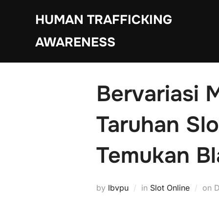
Skip
HUMAN TRAFFICKING
to
content
AWARENESS
Bervariasi
Taruhan Slo
Temukan Bl
P
by
lbvpu
in
Slot Online
on
D
o