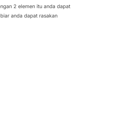
ngan 2 elemen itu anda dapat
e biar anda dapat rasakan