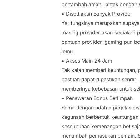
bertambah aman, lantas dengan s
• Disediakan Banyak Provider
Ya, fungsinya merupakan supaya
masing provider akan sediakan p
bantuan provider igaming pun be
jemu.
• Akses Main 24 Jam
Tak kalah memberi keuntungan, p
pastilah dapat dipastikan sendir
memberinya kebebasan untuk selu
• Penawaran Bonus Berlimpah
Sama dengan udah diperjelas awa
kegunaan berbentuk keuntungan 
keseluruhan kemenangan bet saja
menambah pemasukan pemain. Sej