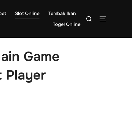
bet
Slot Online
Tembak Ikan
Search
TOGGLE S
for:
Togel Online
Main Game
 Player