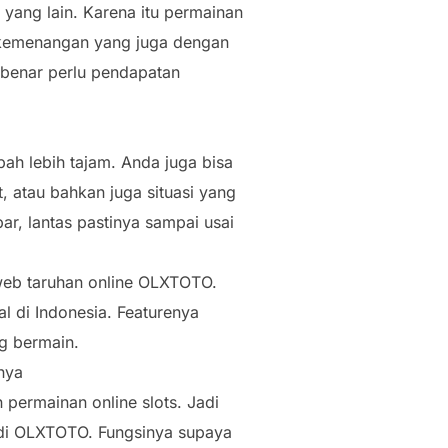
 yang lain. Karena itu permainan
eh kemenangan yang juga dengan
r-benar perlu pendapatan
h lebih tajam. Anda juga bisa
, atau bahkan juga situasi yang
ar, lantas pastinya sampai usai
eb taruhan online OLXTOTO.
l di Indonesia. Featurenya
ng bermain.
nya
ermainan online slots. Jadi
 di OLXTOTO. Fungsinya supaya