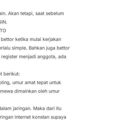
in. Akan tetapi, saat sebelum
GIN.
OTO
 bettor ketika mulai kerjakan
rlalu simple. Bahkan juga bettor
register menjadi anggota, ada
t berikut:
ling, umur amat tepat untuk
stimewa dimainkan oleh umur
dalam jaringan. Maka dari itu
ringan internet konstan supaya