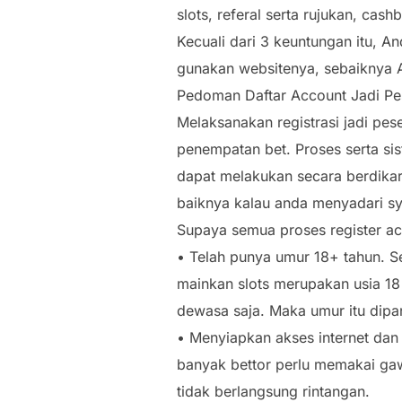
slots, referal serta rujukan, cas
Kecuali dari 3 keuntungan itu, A
gunakan websitenya, sebaiknya A
Pedoman Daftar Account Jadi Pe
Melaksanakan registrasi jadi pese
penempatan bet. Proses serta sis
dapat melakukan secara berdikar
baiknya kalau anda menyadari sy
Supaya semua proses register acco
• Telah punya umur 18+ tahun. S
mainkan slots merupakan usia 18
dewasa saja. Maka umur itu dipa
• Menyiapkan akses internet dan f
banyak bettor perlu memakai gaw
tidak berlangsung rintangan.