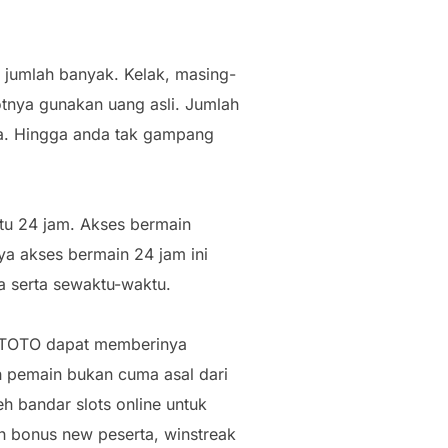
 jumlah banyak. Kelak, masing-
otnya gunakan uang asli. Jumlah
ta. Hingga anda tak gampang
tu 24 jam. Akses bermain
nya akses bermain 24 jam ini
a serta sewaktu-waktu.
OLXTOTO dapat memberinya
 pemain bukan cuma asal dari
h bandar slots online untuk
 bonus new peserta, winstreak