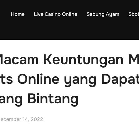
Home
Live Casino Online
Sabung Ayam
Sbo
 Macam Keuntungan 
ts Online yang Dapat
ang Bintang
osted
ecember 14, 2022
n