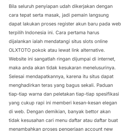
Bila seluruh penyiapan udah dikerjakan dengan
cara tepat serta masak, jadi pemain langsung
dapat lakukan proses register akun baru pada web
terpilih Indonesia ini. Cara pertama harus
dijalankan ialah mendatangi situs slots online
OLXTOTO pokok atau lewat link alternative.
Website ini sangatlah ringan dijumpai di internet,
maka anda akan tidak kesukaran menelusurinya.
Selesai mendapatkannya, karena itu situs dapat
menghadirkan teras yang bagus sekali. Paduan
tiap-tiap warna dan peletakan tiap-tiap spesifikasi
yang cukup rapi ini memberi kesan-kesan elegan
di web. Dengan demikian, banyak bettor akan
tidak kesusahan cari menu daftar atau daftar buat
menambahkan proses pengerjaan account new