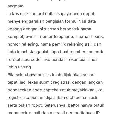
anggota.
Lekas click tombol daftar supaya anda dapat
menyelenggarakan pengisian formulir. Isi data
kosong dengan info absah berbentuk nama
komplet, e-mail, nomor telephone, alternatif bank,
nomor rekening, nama pemilik rekening asli, dan
kata kunci. Janganlah lupa buat memberikan code
referal atau code rekomendasi rekan biar anda
lebih untung.
Bila seluruhnya proses telah dijalankan secara
tepat, jadi lekas submit registrasi dengan langkah
pengecekan code captcha untuk meyakinkan jika
register account ini dijalankan oleh pemain asli
serta bukan robot. Seterusnya, bettor hanya butuh
mengecek e mail dan menanti pemberitahuan ID