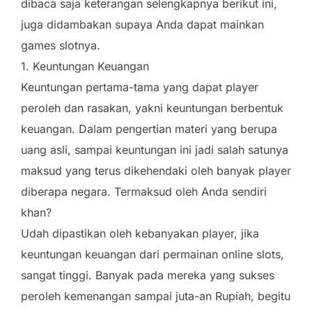
dibaca saja keterangan selengkapnya berikut ini,
juga didambakan supaya Anda dapat mainkan
games slotnya.
1. Keuntungan Keuangan
Keuntungan pertama-tama yang dapat player
peroleh dan rasakan, yakni keuntungan berbentuk
keuangan. Dalam pengertian materi yang berupa
uang asli, sampai keuntungan ini jadi salah satunya
maksud yang terus dikehendaki oleh banyak player
diberapa negara. Termaksud oleh Anda sendiri
khan?
Udah dipastikan oleh kebanyakan player, jika
keuntungan keuangan dari permainan online slots,
sangat tinggi. Banyak pada mereka yang sukses
peroleh kemenangan sampai juta-an Rupiah, begitu