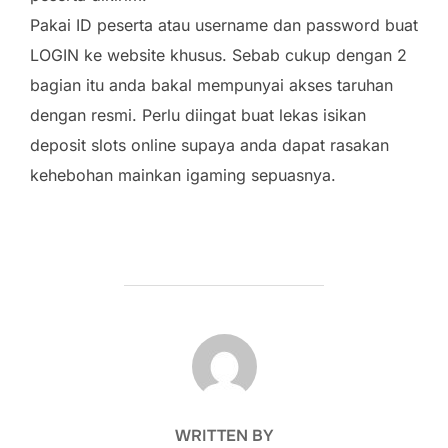
Pakai ID peserta atau username dan password buat
LOGIN ke website khusus. Sebab cukup dengan 2
bagian itu anda bakal mempunyai akses taruhan
dengan resmi. Perlu diingat buat lekas isikan
deposit slots online supaya anda dapat rasakan
kehebohan mainkan igaming sepuasnya.
POST AUTHOR
WRITTEN BY