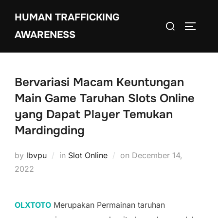
Skip
HUMAN TRAFFICKING
to
Search
TOGGLE
content
AWARENESS
for:
Bervariasi Macam Keuntungan
Main Game Taruhan Slots Online
yang Dapat Player Temukan
Mardingding
Posted
by
lbvpu
in
Slot Online
on
December 14,
on
2022
OLXTOTO
Merupakan Permainan taruhan