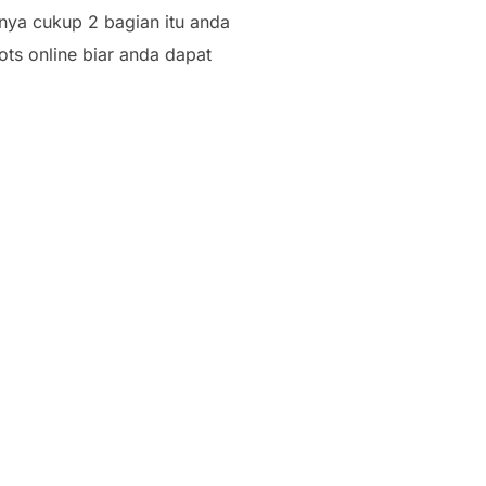
nya cukup 2 bagian itu anda
ots online biar anda dapat