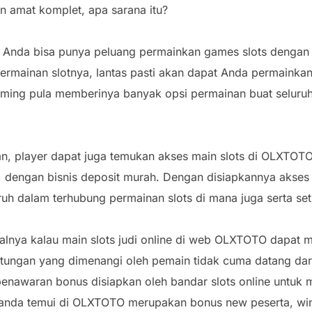
n amat komplet, apa sarana itu?
 Anda bisa punya peluang permainkan games slots dengan 
ermainan slotnya, lantas pasti akan dapat Anda permaink
gaming pula memberinya banyak opsi permainan buat seluruh
n, player dapat juga temukan akses main slots di OLXTOT
ri, dengan bisnis deposit murah. Dengan disiapkannya akse
h dalam terhubung permainan slots di mana juga serta set
lnya kalau main slots judi online di web OLXTOTO dapat 
tungan yang dimenangi oleh pemain tidak cuma datang dar
penawaran bonus disiapkan oleh bandar slots online untu
anda temui di OLXTOTO merupakan bonus new peserta, winst