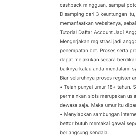
cashback mingguan, sampai poto
Disamping dari 3 keuntungan itu,
memanfaatkan websitenya, sebaik
Tutorial Daftar Account Jadi An
Mengerjakan registrasi jadi angg
penempatan bet. Proses serta pro
dapat melakukan secara berdikar
baiknya kalau anda mendalami sy
Biar seluruhnya proses register a
• Telah punyai umur 18+ tahun. 
permainkan slots merupakan usia
dewasa saja. Maka umur itu dipa
• Menyiapkan sambungan internet 
bettor butuh memakai gawai seper
berlangsung kendala.