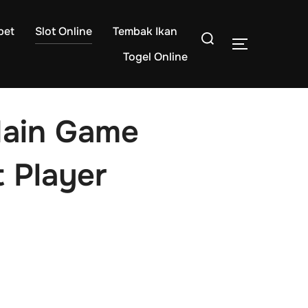
Search
bet
Slot Online
Tembak Ikan
TOGGLE S
for:
Togel Online
Main Game
 Player