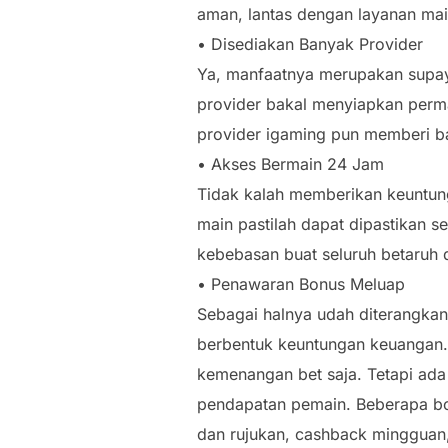
aman, lantas dengan layanan mai
• Disediakan Banyak Provider
Ya, manfaatnya merupakan supay
provider bakal menyiapkan perma
provider igaming pun memberi ban
• Akses Bermain 24 Jam
Tidak kalah memberikan keuntun
main pastilah dapat dipastikan 
kebebasan buat seluruh betaruh
• Penawaran Bonus Meluap
Sebagai halnya udah diterangkan 
berbentuk keuntungan keuangan.
kemenangan bet saja. Tetapi ada
pendapatan pemain. Beberapa bon
dan rujukan, cashback mingguan,