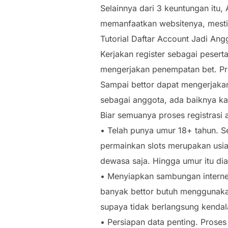
Selainnya dari 3 keuntungan itu
memanfaatkan websitenya, mestin
Tutorial Daftar Account Jadi An
Kerjakan register sebagai peser
mengerjakan penempatan bet. Pro
Sampai bettor dapat mengerjakann
sebagai anggota, ada baiknya ka
Biar semuanya proses registrasi a
• Telah punya umur 18+ tahun. S
permainkan slots merupakan usia
dewasa saja. Hingga umur itu di
• Menyiapkan sambungan internet 
banyak bettor butuh menggunaka
supaya tidak berlangsung kendal
• Persiapan data penting. Proses