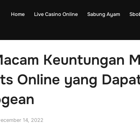
Home
Live Casino Online
Sabung Ayam
Sbo
 Macam Keuntungan 
ts Online yang Dapat
ogean
osted
ecember 14, 2022
n