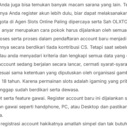
, Anda juga bisa temukan banyak macam sarana yang lain. Te
ya Anda register akun lebih dulu, biar dapat melaksanaka
ggota di Agen Slots Online Paling dipercaya serta Sah OLX
ta anyar merupakan cara pokok harus dijalankan oleh semua
ses serta proses dalam pendaftaran account baru menjadi p
ya secara berdikari tiada kontribusi CS. Tetapi saat sebe
lau anda menyadari kriteria dan lengkapi semua data yang 
ccount sedang berjalan secara lancar, cermati syarat-syarat
esuai sama ketentuan yang diputuskan oleh organisasi gamb
 18 tahun. Karena permainan slots adalah igaming yang pri
anggap sudah berdikari serta dewasa.
serta feature gawai. Register account baru ini dijalankan s
n gawai seperti handphone, PC, atau Desktop dan pastikan
a.
 registrasi account hakikatnya amatlah simpel dan tak butu