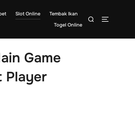
bet
Slot Online
Tembak Ikan
Search
TOGGLE S
for:
Togel Online
Main Game
 Player