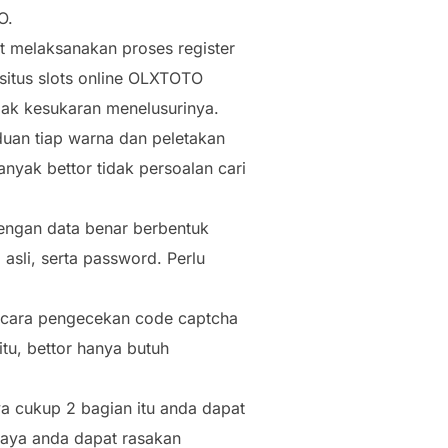
O.
at melaksanakan proses register
 situs slots online OLXTOTO
tidak kesukaran menelusurinya.
aduan tiap warna dan peletakan
nyak bettor tidak persoalan cari
dengan data benar berbentuk
asli, serta password. Perlu
 secara pengecekan code captcha
itu, bettor hanya butuh
a cukup 2 bagian itu anda dapat
upaya anda dapat rasakan