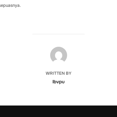
sepuasnya.
POST AUTHOR
WRITTEN BY
lbvpu