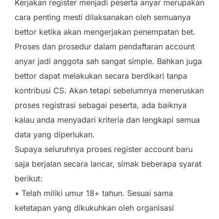
Kerjakan register menjadi peserta anyar merupakan
cara penting mesti dilaksanakan oleh semuanya
bettor ketika akan mengerjakan penempatan bet.
Proses dan prosedur dalam pendaftaran account
anyar jadi anggota sah sangat simple. Bahkan juga
bettor dapat melakukan secara berdikari tanpa
kontribusi CS. Akan tetapi sebelumnya meneruskan
proses registrasi sebagai peserta, ada baiknya
kalau anda menyadari kriteria dan lengkapi semua
data yang diperlukan.
Supaya seluruhnya proses register account baru
saja berjalan secara lancar, simak beberapa syarat
berikut:
• Telah miliki umur 18+ tahun. Sesuai sama
ketetapan yang dikukuhkan oleh organisasi