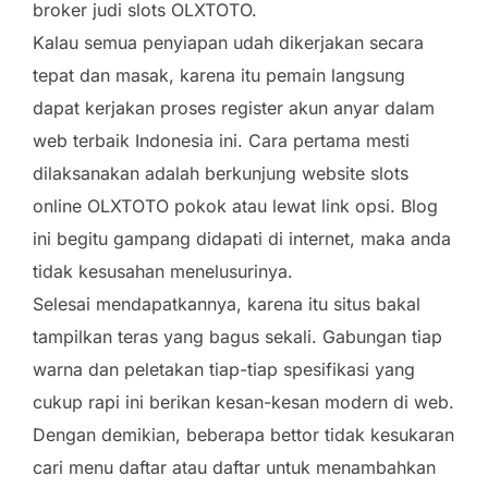
broker judi slots OLXTOTO.
Kalau semua penyiapan udah dikerjakan secara
tepat dan masak, karena itu pemain langsung
dapat kerjakan proses register akun anyar dalam
web terbaik Indonesia ini. Cara pertama mesti
dilaksanakan adalah berkunjung website slots
online OLXTOTO pokok atau lewat link opsi. Blog
ini begitu gampang didapati di internet, maka anda
tidak kesusahan menelusurinya.
Selesai mendapatkannya, karena itu situs bakal
tampilkan teras yang bagus sekali. Gabungan tiap
warna dan peletakan tiap-tiap spesifikasi yang
cukup rapi ini berikan kesan-kesan modern di web.
Dengan demikian, beberapa bettor tidak kesukaran
cari menu daftar atau daftar untuk menambahkan