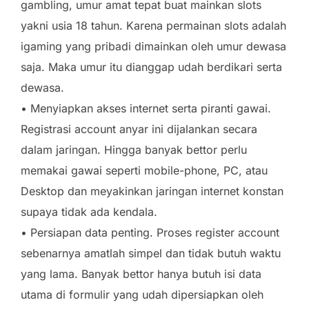
gambling, umur amat tepat buat mainkan slots
yakni usia 18 tahun. Karena permainan slots adalah
igaming yang pribadi dimainkan oleh umur dewasa
saja. Maka umur itu dianggap udah berdikari serta
dewasa.
• Menyiapkan akses internet serta piranti gawai.
Registrasi account anyar ini dijalankan secara
dalam jaringan. Hingga banyak bettor perlu
memakai gawai seperti mobile-phone, PC, atau
Desktop dan meyakinkan jaringan internet konstan
supaya tidak ada kendala.
• Persiapan data penting. Proses register account
sebenarnya amatlah simpel dan tidak butuh waktu
yang lama. Banyak bettor hanya butuh isi data
utama di formulir yang udah dipersiapkan oleh