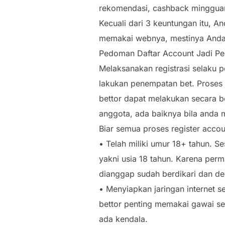
rekomendasi, cashback mingguan
Kecuali dari 3 keuntungan itu, 
memakai webnya, mestinya Anda 
Pedoman Daftar Account Jadi Pe
Melaksanakan registrasi selaku 
lakukan penempatan bet. Proses 
bettor dapat melakukan secara be
anggota, ada baiknya bila anda m
Biar semua proses register accou
• Telah miliki umur 18+ tahun. S
yakni usia 18 tahun. Karena perm
dianggap sudah berdikari dan d
• Menyiapkan jaringan internet se
bettor penting memakai gawai se
ada kendala.