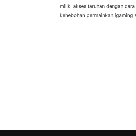
miliki akses taruhan dengan cara 
kehebohan permainkan igaming 