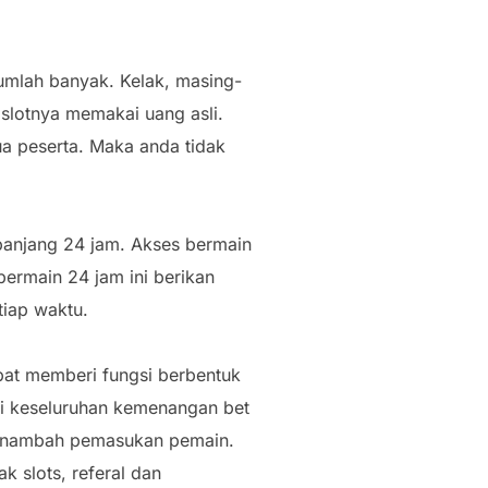
umlah banyak. Kelak, masing-
slotnya memakai uang asli.
ua peserta. Maka anda tidak
epanjang 24 jam. Akses bermain
bermain 24 jam ini berikan
tiap waktu.
pat memberi fungsi berbentuk
i keseluruhan kemenangan bet
 menambah pemasukan pemain.
 slots, referal dan