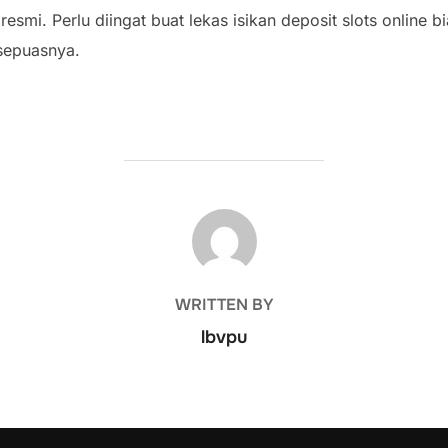
resmi. Perlu diingat buat lekas isikan deposit slots online 
sepuasnya.
POST AUTHOR
WRITTEN BY
lbvpu