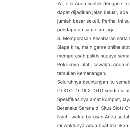
Ya, bila Anda suntuk dengan situa
dapat dijadikan jalan keluar, a
jumlah besar sekali. Perihal in
pendapatan sambilan juga.
3. Memperasah Kesabaran serta 
Siapa kira, main game online sl
memperasah psikis supaya semakin
Pokoknya ialah, sewaktu Anda mai
temukan kemenangan.
Seluruhnya keuntungan itu sema
OLXTOTO. OLXTOTO sendiri ialah s
Spesifikasinya amat komplet, lay
Beraneka Sarana di Situs Slots
Nach, waktu barusan Anda sudah 
ini waktunya Anda buat mainkan