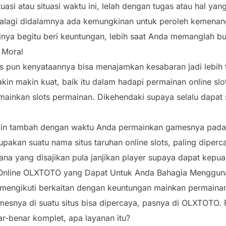
asi atau situasi waktu ini, lelah dengan tugas atau hal yang
alagi didalamnya ada kemungkinan untuk peroleh kemenan
stinya begitu beri keuntungan, lebih saat Anda memanglah b
 Moral
ts pun kenyataannya bisa menajamkan kesabaran jadi lebih 
n makin kuat, baik itu dalam hadapi permainan online slot
mainkan slots permainan. Dikehendaki supaya selalu dapat s
kin tambah dengan waktu Anda permainkan gamesnya pada 
kan suatu nama situs taruhan online slots, paling diperca
ana yang disajikan pula janjikan player supaya dapat kepu
s Online OLXTOTO yang Dapat Untuk Anda Bahagia Menggu
engikuti berkaitan dengan keuntungan mainkan permainan o
esnya di suatu situs bisa dipercaya, pasnya di OLXTOTO. 
r-benar komplet, apa layanan itu?