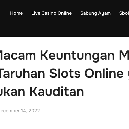
Home
Live Casino Online
Sabung Ayam
Sbo
 Macam Keuntungan M
Taruhan Slots Online
ukan Kauditan
osted
ecember 14, 2022
n