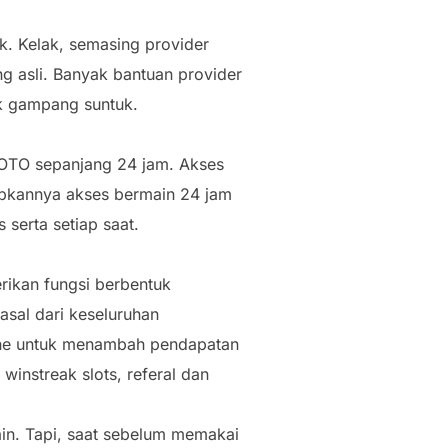
k. Kelak, semasing provider
g asli. Banyak bantuan provider
ak gampang suntuk.
TOTO sepanjang 24 jam. Akses
iapkannya akses bermain 24 jam
serta setiap saat.
erikan fungsi berbentuk
sal dari keseluruhan
line untuk menambah pendapatan
instreak slots, referal dan
ain. Tapi, saat sebelum memakai