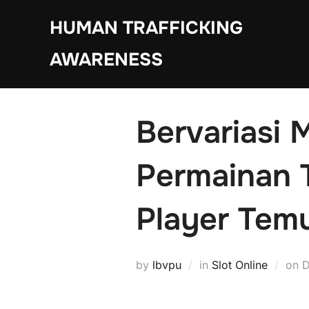
Skip
HUMAN TRAFFICKING
to
content
AWARENESS
Bervariasi
Permainan 
Player Tem
P
by
lbvpu
in
Slot Online
on
D
o