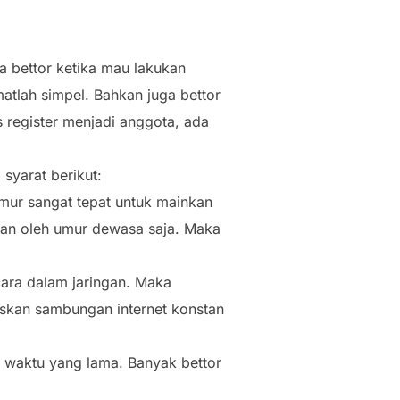
ya bettor ketika mau lakukan
atlah simpel. Bahkan juga bettor
 register menjadi anggota, ada
syarat berikut:
umur sangat tepat untuk mainkan
nkan oleh umur dewasa saja. Maka
ecara dalam jaringan. Maka
skan sambungan internet konstan
uh waktu yang lama. Banyak bettor