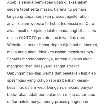
Apabila semua penyiapan udah dilaksanakan
secara tepat serta masak, karena itu pemain
langsung dapat kerjakan proses register akun
anyar dalam website terhebat Indonesia ini. Cara
awal mesti dikerjakan ialah mendatangi situs slots
online OLXTOTO pokok atau lewat link opsi.
Website ini benar-benar ringan dijumpai di internet,
maka anda akan tidak kesusahan menelusurinya.
Sehabis mendapatkannya, karena itu situs akan
menghadirkan teras yang sangat atraktif.
Gabungan tiap-tiap warna dan peletakan tiap-tiap
spesifikasi yang cukup rapi ini berikan kesan-
kesan lux dalam web. Dengan demikian, banyak
bettor akan tidak persoalan cari menu daftar atau
daftar untuk menyambung proses pengerjaan