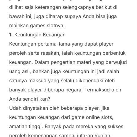
dilihat saja keterangan selengkapnya berikut di
bawah ini, juga diharap supaya Anda bisa juga
mainkan games slotnya.
1. Keuntungan Keuangan
Keuntungan pertama-tama yang dapat player
peroleh serta rasakan, ialah keuntungan berbentuk
keuangan. Dalam pengertian materi yang berwujud
uang asli, bahkan juga keuntungan ini jadi salah
satunya maksud yang selalu dikehendaki oleh
banyak player diberapa negara. Termaksud oleh
Anda sendiri kan?
Udah dinyatakan oleh beberapa player, jika
keuntungan keuangan dari game online slots,
amatlah tinggi. Banyak pada mereka yang sukses
peroleh kemenangan sampai juta-an Rupiah,