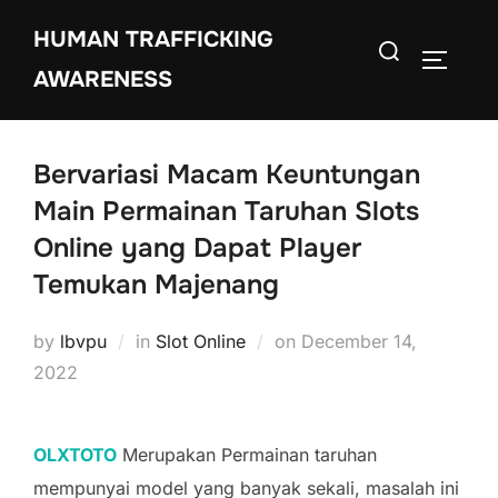
Skip
HUMAN TRAFFICKING
Search
to
TOGGLE
for:
content
AWARENESS
Bervariasi Macam Keuntungan
Main Permainan Taruhan Slots
Online yang Dapat Player
Temukan Majenang
Posted
by
lbvpu
in
Slot Online
on
December 14,
on
2022
OLXTOTO
Merupakan Permainan taruhan
mempunyai model yang banyak sekali, masalah ini