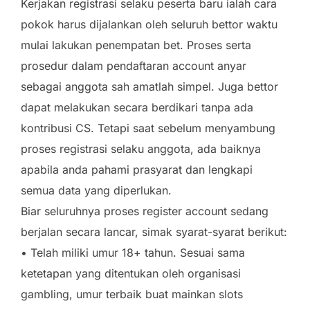
Kerjakan registrasi selaku peserta baru ialah cara
pokok harus dijalankan oleh seluruh bettor waktu
mulai lakukan penempatan bet. Proses serta
prosedur dalam pendaftaran account anyar
sebagai anggota sah amatlah simpel. Juga bettor
dapat melakukan secara berdikari tanpa ada
kontribusi CS. Tetapi saat sebelum menyambung
proses registrasi selaku anggota, ada baiknya
apabila anda pahami prasyarat dan lengkapi
semua data yang diperlukan.
Biar seluruhnya proses register account sedang
berjalan secara lancar, simak syarat-syarat berikut:
• Telah miliki umur 18+ tahun. Sesuai sama
ketetapan yang ditentukan oleh organisasi
gambling, umur terbaik buat mainkan slots