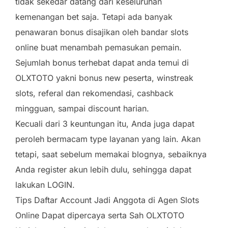
tidak sekedar datang dari keseluruhan
kemenangan bet saja. Tetapi ada banyak
penawaran bonus disajikan oleh bandar slots
online buat menambah pemasukan pemain.
Sejumlah bonus terhebat dapat anda temui di
OLXTOTO yakni bonus new peserta, winstreak
slots, referal dan rekomendasi, cashback
mingguan, sampai discount harian.
Kecuali dari 3 keuntungan itu, Anda juga dapat
peroleh bermacam type layanan yang lain. Akan
tetapi, saat sebelum memakai blognya, sebaiknya
Anda register akun lebih dulu, sehingga dapat
lakukan LOGIN.
Tips Daftar Account Jadi Anggota di Agen Slots
Online Dapat dipercaya serta Sah OLXTOTO