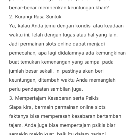
benar-benar memberikan keuntungan khan?
2. Kurangi Rasa Suntuk
Ya, kalau Anda jemu dengan kondisi atau keadaan
waktu ini, lelah dengan tugas atau hal yang lain.
Jadi permainan slots online dapat menjadi
pemecahan, apa lagi didalamnya ada kemungkinan
buat temukan kemenangan yang sampai pada
jumlah besar sekali. Ini pastinya akan beri
keuntungan, ditambah waktu Anda memanglah
perlu pendapatan sambilan juga.
3. Mempertajam Kesabaran serta Psikis
Siapa kira, bermain permainan online slots
faktanya bisa memperasah kesabaran bertambah
tajam. Anda juga bisa mempertajam psikis biar
semakin makin kuat, baik itu dalam hadapi