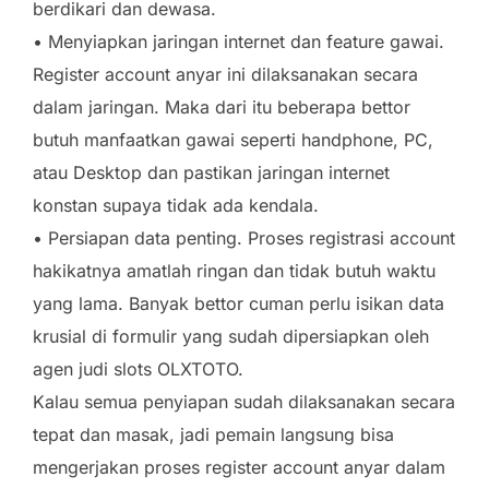
berdikari dan dewasa.
• Menyiapkan jaringan internet dan feature gawai.
Register account anyar ini dilaksanakan secara
dalam jaringan. Maka dari itu beberapa bettor
butuh manfaatkan gawai seperti handphone, PC,
atau Desktop dan pastikan jaringan internet
konstan supaya tidak ada kendala.
• Persiapan data penting. Proses registrasi account
hakikatnya amatlah ringan dan tidak butuh waktu
yang lama. Banyak bettor cuman perlu isikan data
krusial di formulir yang sudah dipersiapkan oleh
agen judi slots OLXTOTO.
Kalau semua penyiapan sudah dilaksanakan secara
tepat dan masak, jadi pemain langsung bisa
mengerjakan proses register account anyar dalam