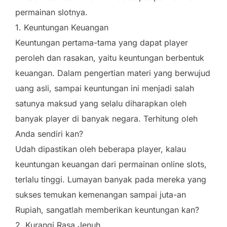
permainan slotnya.
1. Keuntungan Keuangan
Keuntungan pertama-tama yang dapat player
peroleh dan rasakan, yaitu keuntungan berbentuk
keuangan. Dalam pengertian materi yang berwujud
uang asli, sampai keuntungan ini menjadi salah
satunya maksud yang selalu diharapkan oleh
banyak player di banyak negara. Terhitung oleh
Anda sendiri kan?
Udah dipastikan oleh beberapa player, kalau
keuntungan keuangan dari permainan online slots,
terlalu tinggi. Lumayan banyak pada mereka yang
sukses temukan kemenangan sampai juta-an
Rupiah, sangatlah memberikan keuntungan kan?
2. Kurangi Rasa Jenuh