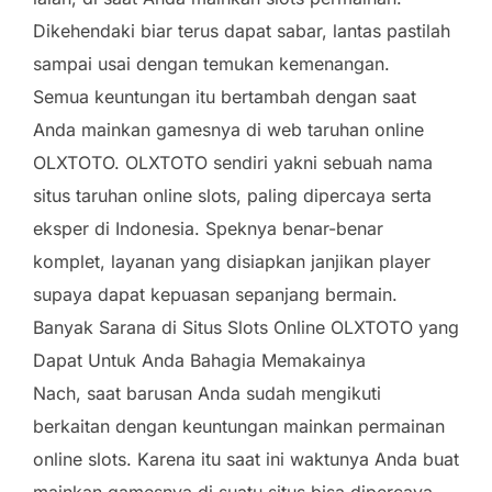
Dikehendaki biar terus dapat sabar, lantas pastilah
sampai usai dengan temukan kemenangan.
Semua keuntungan itu bertambah dengan saat
Anda mainkan gamesnya di web taruhan online
OLXTOTO. OLXTOTO sendiri yakni sebuah nama
situs taruhan online slots, paling dipercaya serta
eksper di Indonesia. Speknya benar-benar
komplet, layanan yang disiapkan janjikan player
supaya dapat kepuasan sepanjang bermain.
Banyak Sarana di Situs Slots Online OLXTOTO yang
Dapat Untuk Anda Bahagia Memakainya
Nach, saat barusan Anda sudah mengikuti
berkaitan dengan keuntungan mainkan permainan
online slots. Karena itu saat ini waktunya Anda buat
mainkan gamesnya di suatu situs bisa dipercaya,