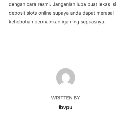
dengan cara resmi. Janganlah lupa buat lekas isi
deposit slots online supaya anda dapat merasai
kehebohan permainkan igaming sepuasnya.
POST AUTHOR
WRITTEN BY
lbvpu