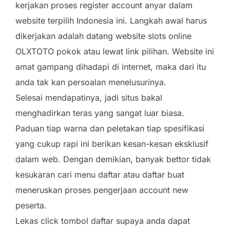
kerjakan proses register account anyar dalam
website terpilih Indonesia ini. Langkah awal harus
dikerjakan adalah datang website slots online
OLXTOTO pokok atau lewat link pilihan. Website ini
amat gampang dihadapi di internet, maka dari itu
anda tak kan persoalan menelusurinya.
Selesai mendapatinya, jadi situs bakal
menghadirkan teras yang sangat luar biasa.
Paduan tiap warna dan peletakan tiap spesifikasi
yang cukup rapi ini berikan kesan-kesan eksklusif
dalam web. Dengan demikian, banyak bettor tidak
kesukaran cari menu daftar atau daftar buat
meneruskan proses pengerjaan account new
peserta.
Lekas click tombol daftar supaya anda dapat