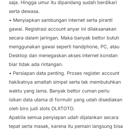
saja. Hingga umur itu dipandang sudah berdikari
serta dewasa.
• Menyiapkan sambungan internet serta piranti
gawai. Registrasi account anyar ini dilaksanakan
secara dalam jaringan. Maka banyak bettor butuh
menggunakan gawai seperti handphone, PC, atau
Desktop dan menegaskan akses internet konstan
biar tidak ada rintangan.
• Persiapan data penting. Proses register account
hakikatnya amatlah simpel serta tak membutuhkan
waktu yang lama. Banyak bettor cuman perlu
isikan data utama di formulir yang udah disediakan
oleh biro judi slots OLXTOTO.
Apabila semua penyiapan udah dijalankan secara
tepat serta masak, karena itu pemain langsung bisa