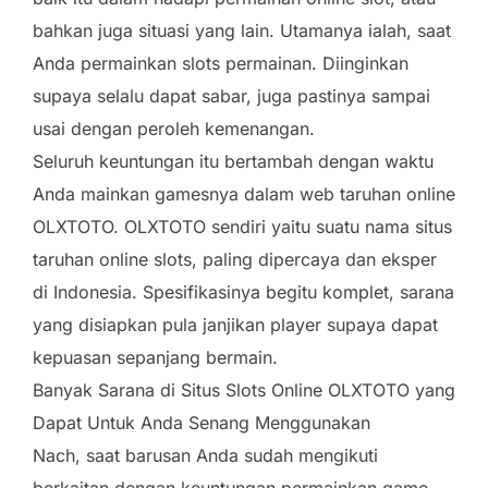
bahkan juga situasi yang lain. Utamanya ialah, saat
Anda permainkan slots permainan. Diinginkan
supaya selalu dapat sabar, juga pastinya sampai
usai dengan peroleh kemenangan.
Seluruh keuntungan itu bertambah dengan waktu
Anda mainkan gamesnya dalam web taruhan online
OLXTOTO. OLXTOTO sendiri yaitu suatu nama situs
taruhan online slots, paling dipercaya dan eksper
di Indonesia. Spesifikasinya begitu komplet, sarana
yang disiapkan pula janjikan player supaya dapat
kepuasan sepanjang bermain.
Banyak Sarana di Situs Slots Online OLXTOTO yang
Dapat Untuk Anda Senang Menggunakan
Nach, saat barusan Anda sudah mengikuti
berkaitan dengan keuntungan permainkan game