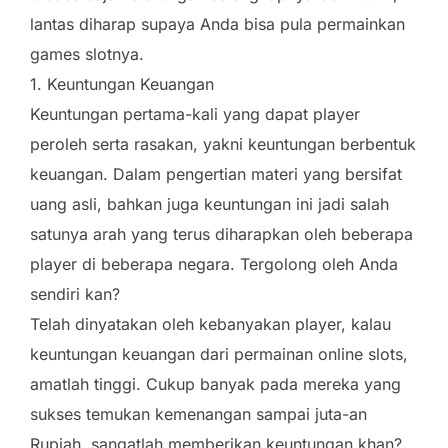
lantas diharap supaya Anda bisa pula permainkan
games slotnya.
1. Keuntungan Keuangan
Keuntungan pertama-kali yang dapat player
peroleh serta rasakan, yakni keuntungan berbentuk
keuangan. Dalam pengertian materi yang bersifat
uang asli, bahkan juga keuntungan ini jadi salah
satunya arah yang terus diharapkan oleh beberapa
player di beberapa negara. Tergolong oleh Anda
sendiri kan?
Telah dinyatakan oleh kebanyakan player, kalau
keuntungan keuangan dari permainan online slots,
amatlah tinggi. Cukup banyak pada mereka yang
sukses temukan kemenangan sampai juta-an
Rupiah, sangatlah memberikan keuntungan khan?