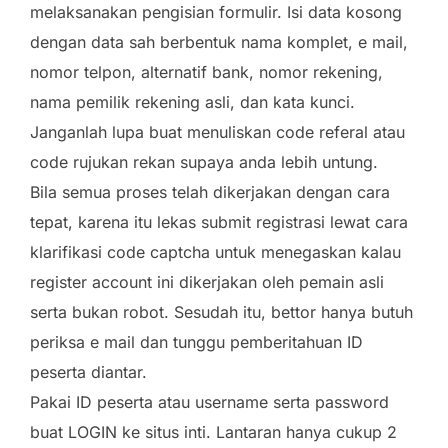
melaksanakan pengisian formulir. Isi data kosong
dengan data sah berbentuk nama komplet, e mail,
nomor telpon, alternatif bank, nomor rekening,
nama pemilik rekening asli, dan kata kunci.
Janganlah lupa buat menuliskan code referal atau
code rujukan rekan supaya anda lebih untung.
Bila semua proses telah dikerjakan dengan cara
tepat, karena itu lekas submit registrasi lewat cara
klarifikasi code captcha untuk menegaskan kalau
register account ini dikerjakan oleh pemain asli
serta bukan robot. Sesudah itu, bettor hanya butuh
periksa e mail dan tunggu pemberitahuan ID
peserta diantar.
Pakai ID peserta atau username serta password
buat LOGIN ke situs inti. Lantaran hanya cukup 2