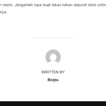
esmi. Janganlah lupa buat lekas isikan deposit slots onli
nya.
POST AUTHOR
WRITTEN BY
lbvpu