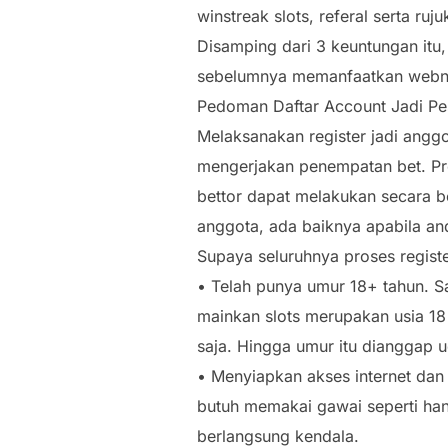
winstreak slots, referal serta ru
Disamping dari 3 keuntungan itu
sebelumnya memanfaatkan webnya
Pedoman Daftar Account Jadi Pe
Melaksanakan register jadi anggo
mengerjakan penempatan bet. Pros
bettor dapat melakukan secara b
anggota, ada baiknya apabila an
Supaya seluruhnya proses registe
• Telah punya umur 18+ tahun. S
mainkan slots merupakan usia 18
saja. Hingga umur itu dianggap u
• Menyiapkan akses internet dan 
butuh memakai gawai seperti han
berlangsung kendala.