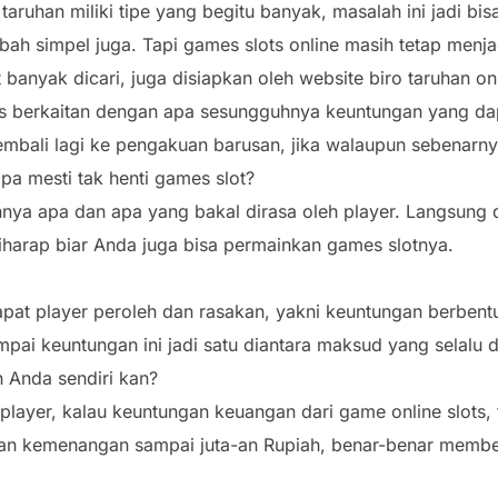
ruhan miliki tipe yang begitu banyak, masalah ini jadi bi
bah simpel juga. Tapi games slots online masih tetap menj
banyak dicari, juga disiapkan oleh website biro taruhan onl
as berkaitan dengan apa sesungguhnya keuntungan yang dap
embali lagi ke pengakuan barusan, jika walaupun sebenarn
a mesti tak henti games slot?
ya apa dan apa yang bakal dirasa oleh player. Langsung d
diharap biar Anda juga bisa permainkan games slotnya.
pat player peroleh dan rasakan, yakni keuntungan berben
mpai keuntungan ini jadi satu diantara maksud yang selalu 
 Anda sendiri kan?
layer, kalau keuntungan keuangan dari game online slots, 
n kemenangan sampai juta-an Rupiah, benar-benar membe