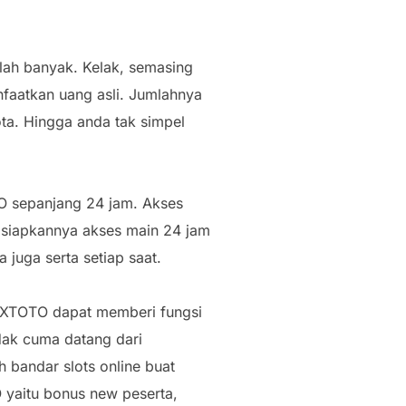
lah banyak. Kelak, semasing
nfaatkan uang asli. Jumlahnya
ta. Hingga anda tak simpel
TO sepanjang 24 jam. Akses
disiapkannya akses main 24 jam
juga serta setiap saat.
OLXTOTO dapat memberi fungsi
dak cuma datang dari
 bandar slots online buat
yaitu bonus new peserta,