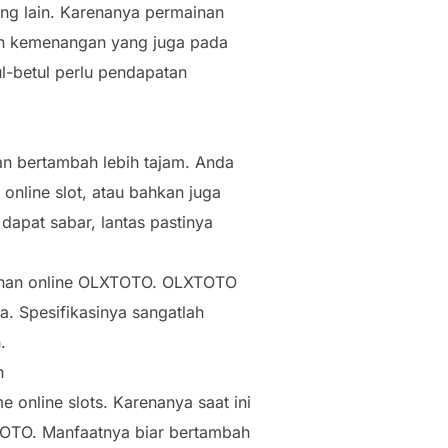
ang lain. Karenanya permainan
an kemenangan yang juga pada
ul-betul perlu pendapatan
an bertambah lebih tajam. Anda
online slot, atau bahkan juga
 dapat sabar, lantas pastinya
ruhan online OLXTOTO. OLXTOTO
a. Spesifikasinya sangatlah
.
n
online slots. Karenanya saat ini
TOTO. Manfaatnya biar bertambah