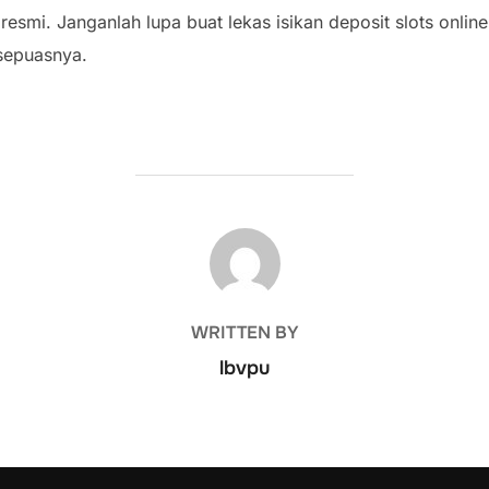
resmi. Janganlah lupa buat lekas isikan deposit slots onlin
sepuasnya.
POST AUTHOR
WRITTEN BY
lbvpu