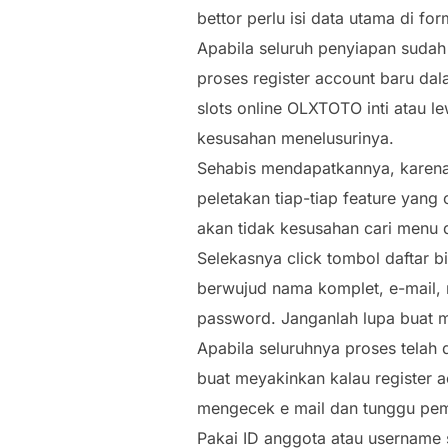
bettor perlu isi data utama di f
Apabila seluruh penyiapan sudah
proses register account baru dal
slots online OLXTOTO inti atau le
kesusahan menelusurinya.
Sehabis mendapatkannya, karena 
peletakan tiap-tiap feature yan
akan tidak kesusahan cari menu 
Selekasnya click tombol daftar b
berwujud nama komplet, e-mail, n
password. Janganlah lupa buat m
Apabila seluruhnya proses telah 
buat meyakinkan kalau register a
mengecek e mail dan tunggu pem
Pakai ID anggota atau username 