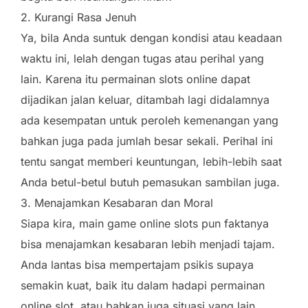
2. Kurangi Rasa Jenuh
Ya, bila Anda suntuk dengan kondisi atau keadaan
waktu ini, lelah dengan tugas atau perihal yang
lain. Karena itu permainan slots online dapat
dijadikan jalan keluar, ditambah lagi didalamnya
ada kesempatan untuk peroleh kemenangan yang
bahkan juga pada jumlah besar sekali. Perihal ini
tentu sangat memberi keuntungan, lebih-lebih saat
Anda betul-betul butuh pemasukan sambilan juga.
3. Menajamkan Kesabaran dan Moral
Siapa kira, main game online slots pun faktanya
bisa menajamkan kesabaran lebih menjadi tajam.
Anda lantas bisa mempertajam psikis supaya
semakin kuat, baik itu dalam hadapi permainan
online slot, atau bahkan juga situasi yang lain.