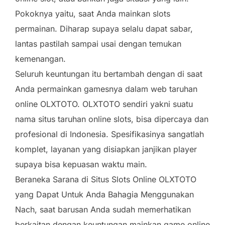
Pokoknya yaitu, saat Anda mainkan slots
permainan. Diharap supaya selalu dapat sabar,
lantas pastilah sampai usai dengan temukan
kemenangan.
Seluruh keuntungan itu bertambah dengan di saat
Anda permainkan gamesnya dalam web taruhan
online OLXTOTO. OLXTOTO sendiri yakni suatu
nama situs taruhan online slots, bisa dipercaya dan
profesional di Indonesia. Spesifikasinya sangatlah
komplet, layanan yang disiapkan janjikan player
supaya bisa kepuasan waktu main.
Beraneka Sarana di Situs Slots Online OLXTOTO
yang Dapat Untuk Anda Bahagia Menggunakan
Nach, saat barusan Anda sudah memerhatikan
berkaitan dengan keuntungan mainkan game online