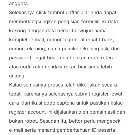
anggota.
Selekasnya click tombol daftar biar anda dapat
memberlangsungkan pengisian formulir. Isi data
kosong dengan data benar berwujud nama
komplet, e mail, nomor telpon, alternatif bank,
nomor rekening, nama pemilik rekening asli, dan
password. Ingat buat memberikan code referal
atau code rekomendasi rekan biar anda lebih
untung.
Kalau semuanya proses telah dikerjakan secara
tepat, karenanya selekasnya submit register lewat
cara klarifikasi code captcha untuk pastikan kalau
register account ini dijalankan oleh pemain asli dan
bukan robot. Sesudah itu, bettor perlu mengecek
e-mail serta menanti pemberitahuan ID peserta