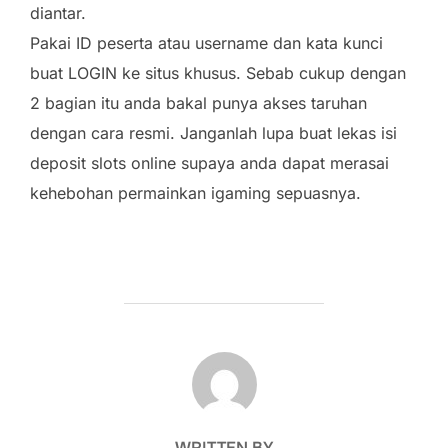
diantar.
Pakai ID peserta atau username dan kata kunci
buat LOGIN ke situs khusus. Sebab cukup dengan
2 bagian itu anda bakal punya akses taruhan
dengan cara resmi. Janganlah lupa buat lekas isi
deposit slots online supaya anda dapat merasai
kehebohan permainkan igaming sepuasnya.
POST AUTHOR
WRITTEN BY