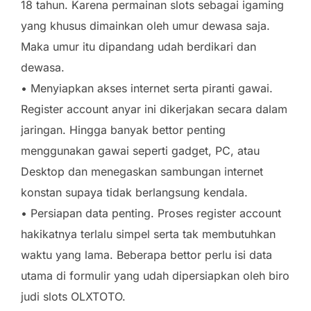
18 tahun. Karena permainan slots sebagai igaming
yang khusus dimainkan oleh umur dewasa saja.
Maka umur itu dipandang udah berdikari dan
dewasa.
• Menyiapkan akses internet serta piranti gawai.
Register account anyar ini dikerjakan secara dalam
jaringan. Hingga banyak bettor penting
menggunakan gawai seperti gadget, PC, atau
Desktop dan menegaskan sambungan internet
konstan supaya tidak berlangsung kendala.
• Persiapan data penting. Proses register account
hakikatnya terlalu simpel serta tak membutuhkan
waktu yang lama. Beberapa bettor perlu isi data
utama di formulir yang udah dipersiapkan oleh biro
judi slots OLXTOTO.