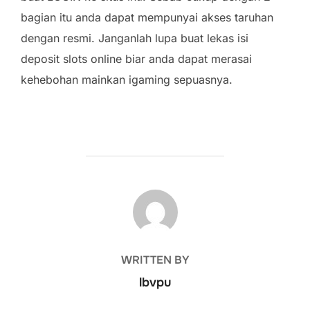
bagian itu anda dapat mempunyai akses taruhan
dengan resmi. Janganlah lupa buat lekas isi
deposit slots online biar anda dapat merasai
kehebohan mainkan igaming sepuasnya.
POST AUTHOR
WRITTEN BY
lbvpu