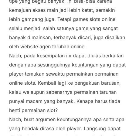
tipe yang begitu banyak, ini bisa-bisa karena
kemajuan akses main jadi lebih ketat, semakin
lebih gampang juga. Tetapi games slots online
selalu menjadi salah satunya game yang sangat
banyak dimainkan, terbanyak dicari, juga disajikan
oleh website agen taruhan online.
Nach, pada kesempatan ini dapat diulas berkaitan
dengan apa sesungguhnya keuntungan yang dapat
player temukan sewaktu permainkan permainan
online slots. Kembali lagi ke pengakuan barusan,
kalau walaupun sebenarnya permainan taruhan
punyai macam yang banyak. Kenapa harus tiada
henti permainan slot?
Nach, buat argumen keuntungannya apa serta apa
yang hendak dirasa oleh player. Langsung dapat