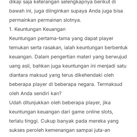
dikaji saja keterangan selengkapnya berikut di
bawah ini, juga diinginkan supaya Anda juga bisa
permainkan permainan slotnya.
1. Keuntungan Keuangan
Keuntungan pertama-tama yang dapat player
temukan serta rasakan, ialah keuntungan berbentuk
keuangan. Dalam pengertian materi yang berwujud
uang asli, bahkan juga keuntungan ini menjadi satu
diantara maksud yang terus dikehendaki oleh
beberapa player di beberapa negara. Termaksud
oleh Anda sendiri kan?
Udah ditunjukkan oleh beberapa player, jika
keuntungan keuangan dari game online slots,
terlalu tinggi. Cukup banyak pada mereka yang
sukses peroleh kemenangan sampai juta-an