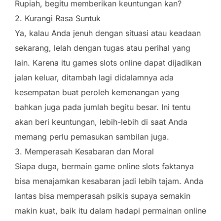
Rupiah, begitu memberikan keuntungan kan?
2. Kurangi Rasa Suntuk
Ya, kalau Anda jenuh dengan situasi atau keadaan
sekarang, lelah dengan tugas atau perihal yang
lain. Karena itu games slots online dapat dijadikan
jalan keluar, ditambah lagi didalamnya ada
kesempatan buat peroleh kemenangan yang
bahkan juga pada jumlah begitu besar. Ini tentu
akan beri keuntungan, lebih-lebih di saat Anda
memang perlu pemasukan sambilan juga.
3. Memperasah Kesabaran dan Moral
Siapa duga, bermain game online slots faktanya
bisa menajamkan kesabaran jadi lebih tajam. Anda
lantas bisa memperasah psikis supaya semakin
makin kuat, baik itu dalam hadapi permainan online