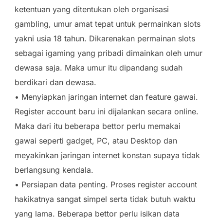
ketentuan yang ditentukan oleh organisasi
gambling, umur amat tepat untuk permainkan slots
yakni usia 18 tahun. Dikarenakan permainan slots
sebagai igaming yang pribadi dimainkan oleh umur
dewasa saja. Maka umur itu dipandang sudah
berdikari dan dewasa.
• Menyiapkan jaringan internet dan feature gawai.
Register account baru ini dijalankan secara online.
Maka dari itu beberapa bettor perlu memakai
gawai seperti gadget, PC, atau Desktop dan
meyakinkan jaringan internet konstan supaya tidak
berlangsung kendala.
• Persiapan data penting. Proses register account
hakikatnya sangat simpel serta tidak butuh waktu
yang lama. Beberapa bettor perlu isikan data