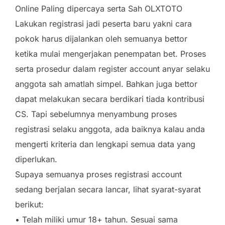
Online Paling dipercaya serta Sah OLXTOTO
Lakukan registrasi jadi peserta baru yakni cara
pokok harus dijalankan oleh semuanya bettor
ketika mulai mengerjakan penempatan bet. Proses
serta prosedur dalam register account anyar selaku
anggota sah amatlah simpel. Bahkan juga bettor
dapat melakukan secara berdikari tiada kontribusi
CS. Tapi sebelumnya menyambung proses
registrasi selaku anggota, ada baiknya kalau anda
mengerti kriteria dan lengkapi semua data yang
diperlukan.
Supaya semuanya proses registrasi account
sedang berjalan secara lancar, lihat syarat-syarat
berikut:
• Telah miliki umur 18+ tahun. Sesuai sama