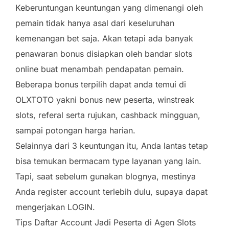
Keberuntungan keuntungan yang dimenangi oleh
pemain tidak hanya asal dari keseluruhan
kemenangan bet saja. Akan tetapi ada banyak
penawaran bonus disiapkan oleh bandar slots
online buat menambah pendapatan pemain.
Beberapa bonus terpilih dapat anda temui di
OLXTOTO yakni bonus new peserta, winstreak
slots, referal serta rujukan, cashback mingguan,
sampai potongan harga harian.
Selainnya dari 3 keuntungan itu, Anda lantas tetap
bisa temukan bermacam type layanan yang lain.
Tapi, saat sebelum gunakan blognya, mestinya
Anda register account terlebih dulu, supaya dapat
mengerjakan LOGIN.
Tips Daftar Account Jadi Peserta di Agen Slots