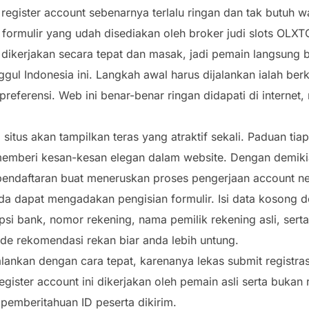
 register account sebenarnya terlalu ringan dan tak butuh 
 formulir yang udah disediakan oleh broker judi slots OLX
ikerjakan secara tepat dan masak, jadi pemain langsung bi
gul Indonesia ini. Langkah awal harus dijalankan ialah berk
referensi. Web ini benar-benar ringan didapati di internet
situs akan tampilkan teras yang atraktif sekali. Paduan tia
i memberi kesan-kesan elegan dalam website. Dengan demiki
 pendaftaran buat meneruskan proses pengerjaan account n
anda dapat mengadakan pengisian formulir. Isi data kosong
si bank, nomor rekening, nama pemilik rekening asli, serta
de rekomendasi rekan biar anda lebih untung.
ankan dengan cara tepat, karenanya lekas submit registras
gister account ini dikerjakan oleh pemain asli serta bukan 
 pemberitahuan ID peserta dikirim.