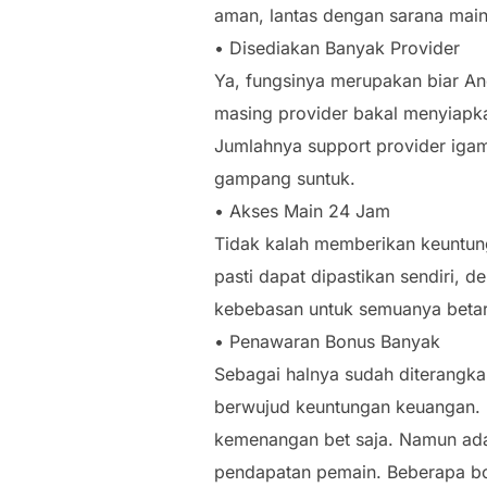
aman, lantas dengan sarana main
• Disediakan Banyak Provider
Ya, fungsinya merupakan biar An
masing provider bakal menyiapka
Jumlahnya support provider iga
gampang suntuk.
• Akses Main 24 Jam
Tidak kalah memberikan keuntung
pasti dapat dipastikan sendiri,
kebebasan untuk semuanya betar
• Penawaran Bonus Banyak
Sebagai halnya sudah diterangka
berwujud keuntungan keuangan. 
kemenangan bet saja. Namun ada
pendapatan pemain. Beberapa bo