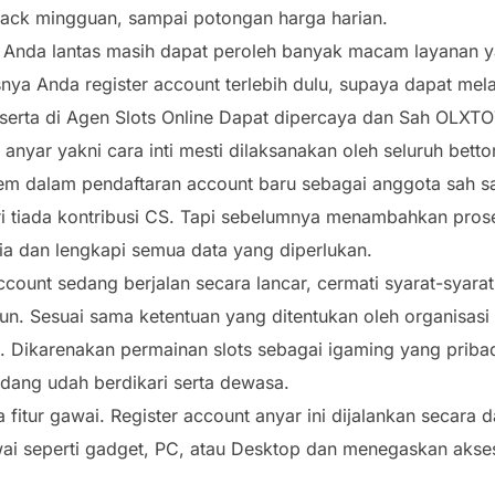
shback mingguan, sampai potongan harga harian.
, Anda lantas masih dapat peroleh banyak macam layanan ya
ya Anda register account terlebih dulu, supaya dapat me
serta di Agen Slots Online Dapat dipercaya dan Sah OLXT
 anyar yakni cara inti mesti dilaksanakan oleh seluruh betto
em dalam pendaftaran account baru sebagai anggota sah sa
i tiada kontribusi CS. Tapi sebelumnya menambahkan proses
ia dan lengkapi semua data yang diperlukan.
ccount sedang berjalan secara lancar, cermati syarat-syarat
n. Sesuai sama ketentuan yang ditentukan oleh organisasi 
un. Dikarenakan permainan slots sebagai igaming yang prib
andang udah berdikari serta dewasa.
a fitur gawai. Register account anyar ini dijalankan secara
i seperti gadget, PC, atau Desktop dan menegaskan akses 