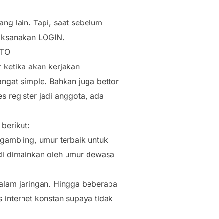
ng lain. Tapi, saat sebelum
laksanakan LOGIN.
OTO
r ketika akan kerjakan
ngat simple. Bahkan juga bettor
 register jadi anggota, ada
 berikut:
gambling, umur terbaik untuk
adi dimainkan oleh umur dewasa
 dalam jaringan. Hingga beberapa
internet konstan supaya tidak