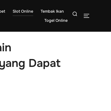
Search
bet
Slot Online
Tembak Ikan
TOGGLE S
for:
Togel Online
in
 yang Dapat