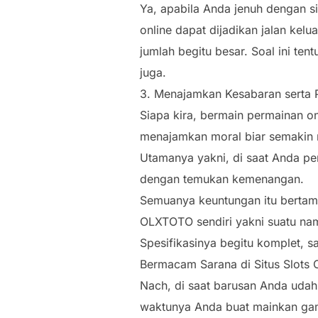
Ya, apabila Anda jenuh dengan si
online dapat dijadikan jalan k
jumlah begitu besar. Soal ini te
juga.
3. Menajamkan Kesabaran serta P
Siapa kira, bermain permainan on
menajamkan moral biar semakin ma
Utamanya yakni, di saat Anda per
dengan temukan kemenangan.
Semuanya keuntungan itu berta
OLXTOTO sendiri yakni suatu nam
Spesifikasinya begitu komplet, s
Bermacam Sarana di Situs Slot
Nach, di saat barusan Anda udah
waktunya Anda buat mainkan gam