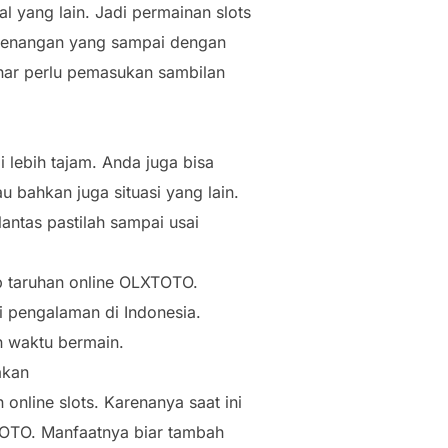
l yang lain. Jadi permainan slots
emenangan yang sampai dengan
enar perlu pemasukan sambilan
 lebih tajam. Anda juga bisa
u bahkan juga situasi yang lain.
antas pastilah sampai usai
 taruhan online OLXTOTO.
i pengalaman di Indonesia.
an waktu bermain.
akan
nline slots. Karenanya saat ini
TOTO. Manfaatnya biar tambah