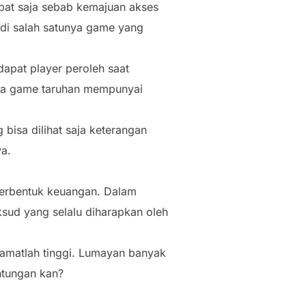
pat saja sebab kemajuan akses
jadi salah satunya game yang
apat player peroleh saat
nya game taruhan mempunyai
bisa dilihat saja keterangan
ya.
berbentuk keuangan. Dalam
ksud yang selalu diharapkan oleh
 amatlah tinggi. Lumayan banyak
ntungan kan?