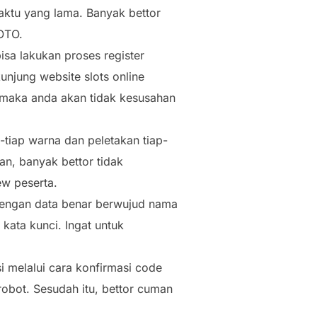
waktu yang lama. Banyak bettor
TOTO.
sa lakukan proses register
unjung website slots online
, maka anda akan tidak kesusahan
p-tiap warna dan peletakan tiap-
an, banyak bettor tidak
ew peserta.
 dengan data benar berwujud nama
 kata kunci. Ingat untuk
i melalui cara konfirmasi code
robot. Sesudah itu, bettor cuman