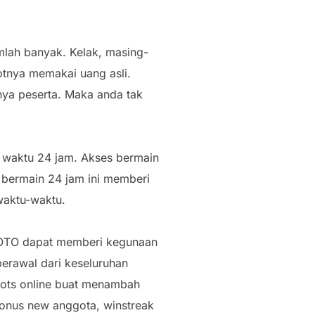
mlah banyak. Kelak, masing-
otnya memakai uang asli.
ya peserta. Maka anda tak
O waktu 24 jam. Akses bermain
s bermain 24 jam ini memberi
waktu-waktu.
XTOTO dapat memberi kegunaan
erawal dari keseluruhan
lots online buat menambah
onus new anggota, winstreak