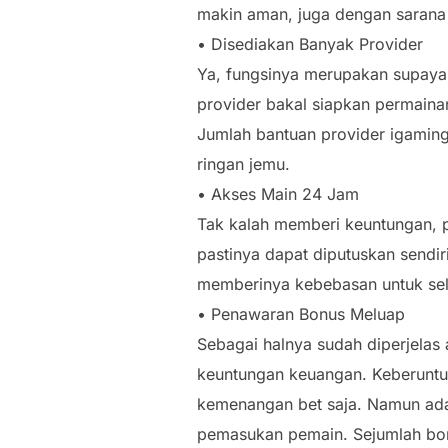
makin aman, juga dengan sarana 
• Disediakan Banyak Provider
Ya, fungsinya merupakan supaya
provider bakal siapkan permaina
Jumlah bantuan provider igamin
ringan jemu.
• Akses Main 24 Jam
Tak kalah memberi keuntungan, 
pastinya dapat diputuskan sendir
memberinya kebebasan untuk selu
• Penawaran Bonus Meluap
Sebagai halnya sudah diperjelas 
keuntungan keuangan. Keberuntu
kemenangan bet saja. Namun ada
pemasukan pemain. Sejumlah bonu