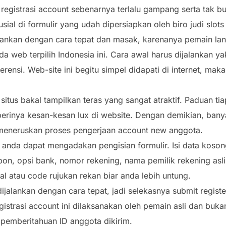
 registrasi account sebenarnya terlalu gampang serta tak 
usial di formulir yang udah dipersiapkan oleh biro judi slo
alankan dengan cara tepat dan masak, karenanya pemain l
a web terpilih Indonesia ini. Cara awal harus dijalankan yak
erensi. Web-site ini begitu simpel didapati di internet, mak
situs bakal tampilkan teras yang sangat atraktif. Paduan ti
erinya kesan-kesan lux di website. Dengan demikian, banya
t meneruskan proses pengerjaan account new anggota.
a anda dapat mengadakan pengisian formulir. Isi data koso
on, opsi bank, nomor rekening, nama pemilik rekening asli,
al atau code rujukan rekan biar anda lebih untung.
dijalankan dengan cara tepat, jadi selekasnya submit regist
istrasi account ini dilaksanakan oleh pemain asli dan bukan
 pemberitahuan ID anggota dikirim.