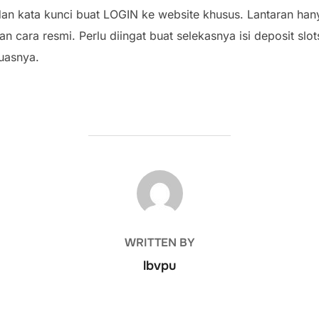
dan kata kunci buat LOGIN ke website khusus. Lantaran han
 cara resmi. Perlu diingat buat selekasnya isi deposit slot
uasnya.
POST AUTHOR
WRITTEN BY
lbvpu