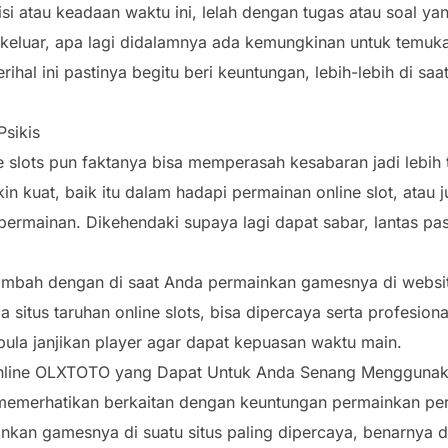
si atau keadaan waktu ini, lelah dengan tugas atau soal ya
lan keluar, apa lagi didalamnya ada kemungkinan untuk te
erihal ini pastinya begitu beri keuntungan, lebih-lebih di
sikis
e slots pun faktanya bisa memperasah kesabaran jadi lebih 
kuat, baik itu dalam hadapi permainan online slot, atau j
permainan. Dikehendaki supaya lagi dapat sabar, lantas pa
ambah dengan di saat Anda permainkan gamesnya di websi
situs taruhan online slots, bisa dipercaya serta profesiona
pula janjikan player agar dapat kepuasan waktu main.
 Online OLXTOTO yang Dapat Untuk Anda Senang Mengguna
memerhatikan berkaitan dengan keuntungan permainkan per
inkan gamesnya di suatu situs paling dipercaya, benarnya