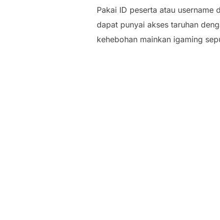
Pakai ID peserta atau username 
dapat punyai akses taruhan dengan
kehebohan mainkan igaming sep