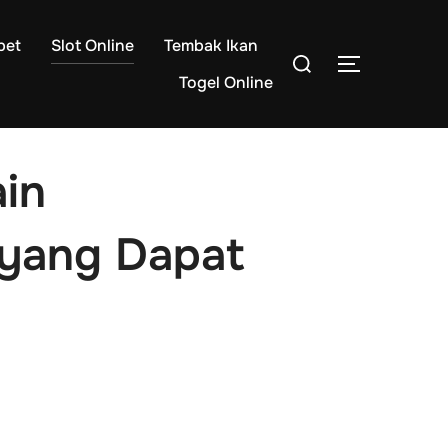
bet
Slot Online
Tembak Ikan
Search
TOGGLE S
for:
Togel Online
in
 yang Dapat