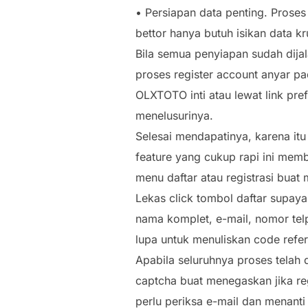
• Persiapan data penting. Proses
bettor hanya butuh isikan data kr
Bila semua penyiapan sudah dij
proses register account anyar pad
OLXTOTO inti atau lewat link pref
menelusurinya.
Selesai mendapatinya, karena itu 
feature yang cukup rapi ini memb
menu daftar atau registrasi bua
Lekas click tombol daftar supay
nama komplet, e-mail, nomor telp
lupa untuk menuliskan code refer
Apabila seluruhnya proses telah 
captcha buat menegaskan jika reg
perlu periksa e-mail dan menanti