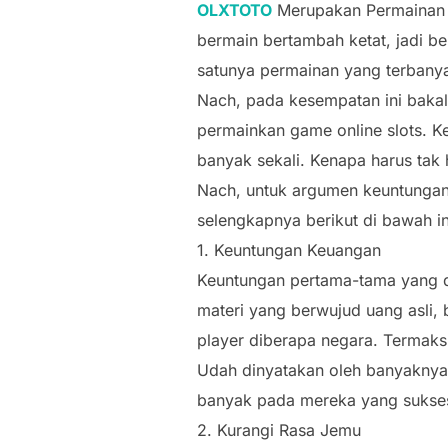
OLXTOTO
Merupakan Permainan t
bermain bertambah ketat, jadi be
satunya permainan yang terbanyak
Nach, pada kesempatan ini bakal
permainkan game online slots. 
banyak sekali. Kenapa harus tak 
Nach, untuk argumen keuntunganny
selengkapnya berikut di bawah in
1. Keuntungan Keuangan
Keuntungan pertama-tama yang da
materi yang berwujud uang asli, 
player diberapa negara. Termaks
Udah dinyatakan oleh banyaknya p
banyak pada mereka yang sukses
2. Kurangi Rasa Jemu