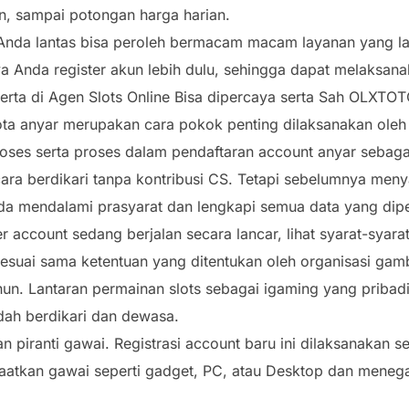
n, sampai potongan harga harian.
, Anda lantas bisa peroleh bermacam macam layanan yang la
 Anda register akun lebih dulu, sehingga dapat melaksan
serta di Agen Slots Online Bisa dipercaya serta Sah OLXTO
ota anyar merupakan cara pokok penting dilaksanakan oleh
ses serta proses dalam pendaftaran account anyar sebaga
ara berdikari tanpa kontribusi CS. Tetapi sebelumnya meny
da mendalami prasyarat dan lengkapi semua data yang dipe
 account sedang berjalan secara lancar, lihat syarat-syarat
esuai sama ketentuan yang ditentukan oleh organisasi gamb
ahun. Lantaran permainan slots sebagai igaming yang priba
dah berdikari dan dewasa.
n piranti gawai. Registrasi account baru ini dilaksanakan s
faatkan gawai seperti gadget, PC, atau Desktop dan menega