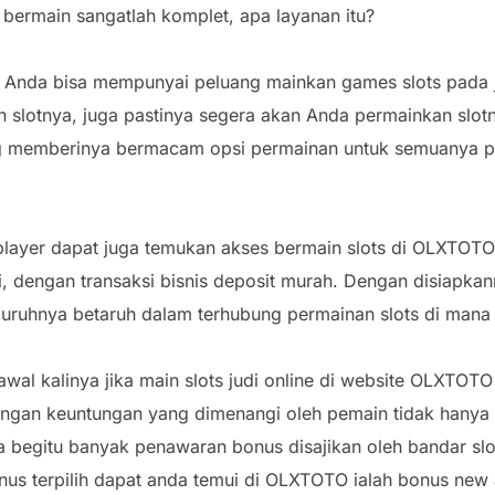
bermain sangatlah komplet, apa layanan itu?
 Anda bisa mempunyai peluang mainkan games slots pada 
n slotnya, juga pastinya segera akan Anda permainkan slot
g memberinya bermacam opsi permainan untuk semuanya pes
player dapat juga temukan akses bermain slots di OLXTOTO
i, dengan transaksi bisnis deposit murah. Dengan disiapkan
ruhnya betaruh dalam terhubung permainan slots di mana l
awal kalinya jika main slots judi online di website OLXTO
ngan keuntungan yang dimenangi oleh pemain tidak hanya 
 begitu banyak penawaran bonus disajikan oleh bandar sl
s terpilih dapat anda temui di OLXTOTO ialah bonus new an